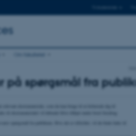
Til studerende
Til
ces
Om fakultetet
Nat
ar på spørgsmål fra publ
de relevant ekstramateriale, som du kan bruge til at forberede dig til
ks til ekstramaterialet vil løbende blive tilføjet under hvert foredrag.
esvarer spørgsmål fra publikum. Hvis det er tilfældet, vil du finde links til