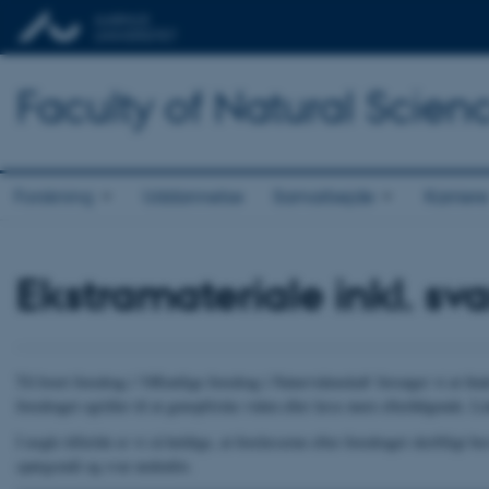
Faculty of Natural Scien
Forskning
Uddannelse
Samarbejde
Karriere
Ekstramateriale inkl. sv
Til hvert foredrag i 'Offentlige foredrag i Naturvidenskab' forsøger vi at fin
foredraget og/eller til at genopfriske viden eller læse mere efterfølgende. Lin
I nogle tilfælde er vi så heldige, at forelæserne efter foredraget skriftligt b
spørgsmål og svar nedenfor.