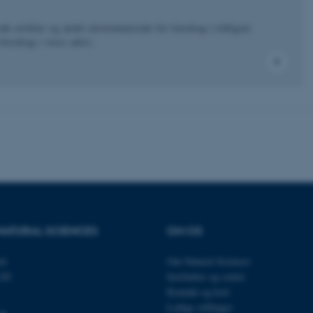
es hjælper med at gøre hjemmesiden brugbar ved at aktiv
e artikler og andet ekstramateriale for foredrag i tidligere
nktioner som navigation mm. Hjemmesiden kan ikke funge
foredrag i vores arkiv.
Udbyder / Domæne
Udløb
Beskrivelse
30
Denne cookie sættes af
TYPO3 Association
minutter
TYPO3, og bruges til at 
.au.dk
session, når en backend-
TYPO3 eller Frontend.
30
Dette cookienavn er fo
Typo3 Association
minutter
webindholdsstyringssyst
.au.dk
som en brugersessionside
muligt at gemme bruger
tilfælde er det muligvis
NATURAL SCIENCES
OM OS
kan indstilles ved defau
dette kan forhindres af 
de fleste tilfælde er det in
et
Om Natural Sciences
ødelagt i slutningen af 
120
Institutter og centre
indeholder en tilfældig id
specifikke brugerdata.
Kontakt og kort
Session
Denne cookie er en purp
Ledige stillinger
Microsoft Corporation