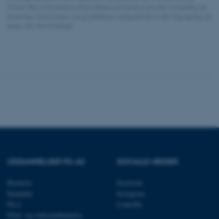
Twitter. Her er det professor Steen Hannestad som besvarer efter sit foredrag om
kosmologi. Forelæsernes svar på publikums spørgsmål bliver ofte tilgængelige på
ere nogle
denne side efter foredraget.
rer uden disse
 vores CMS-udbyder,
identificere en backend-
bruger er logget ind i
rbundet med Typo3-
emet. Det bruges generelt
ntifikator for at gøre det
præferencer, men i mange
 ikke nødvendigt, da det
UDDANNELSER PÅ AU
SOCIALE MEDIER
lt af platformen, skønt
webstedsadministratorer. I
dstillet til at blive
Bachelor
Facebook
en browsersession. Det
Kandidat
Instagram
entifikator i stedet for
Ph.d.
LinkedIn
ose platform session
Efter- og videreuddannelse