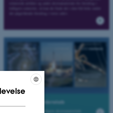
relaterede artikler og andet ekstramateriale for foredrag i
tidligere semestre, så kan du finde det i den blå boks under
det pågældende foredrag i vores arkiv.
levelse
ENGLISH
DANISH
Aktuel Naturvidenskab
Find artikler og yderligere ekstramateriale