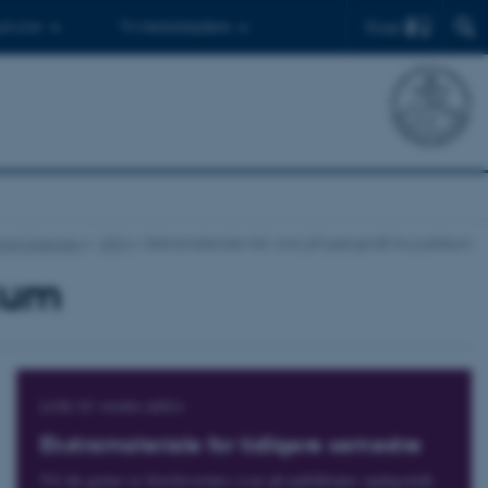
Find
 ph.d.er
Til medarbejdere
ural Sciences
OFN
Ekstramateriale inkl. svar på spørgsmål fra publikum
ikum
Link til vores arkiv
Ekstramateriale for tidligere semestre
Vil du gerne se forelæsernes svar på publikums spørgsmål,