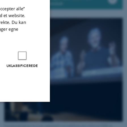
hos Aktuel Naturvidenskab
ccepter alle”
 et website.
irekte. Du kan
uger egne
UKLASSIFICEREDE
Uklassificerede
Foredragsholderne besvarer spørgsmål som publikum har stillet på SMS og