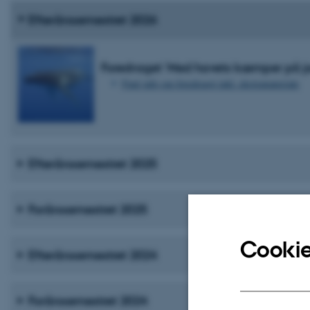
Efterårssemestret 2026
Foredraget 'Med havets kæmper på j
Find info om foredraget inkl. ekstramateriale
Efterårssemestret 2025
Forårssemestret 2025
Cookie
Efterårssemestret 2024
Forårssemestret 2024