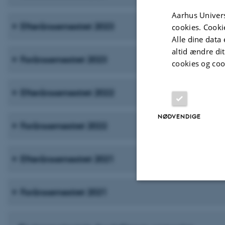
Aarhus Univers
Efterårssemestret 2023
cookies. Cooki
Alle dine data 
altid ændre di
Forårssemestret 2023
cookies og coo
Efterårssemestret 2022
NØDVENDIGE
Forårssemestret 2022
Efterårssemestret 2021
Forårssemestret 2021
Nødvendige