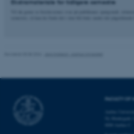
Ekstramateriale for tidligere semestre
Nødvendige cooki
Vil du gerne se forelæsernes svar på publikums spørgsmål, relatered
grundlæggende fu
semestre, så kan du finde det i den blå boks under det pågældende 
cookies.
Navn
Revideret 05.08.2026
-
Jens Holbech - Aarhus Universitet
be_typo_user
fe_typo_user
FACULTY OF 
Aarhus Universit
Ny Munkegade 
8000 Aarhus C
ASP.NET_SessionId