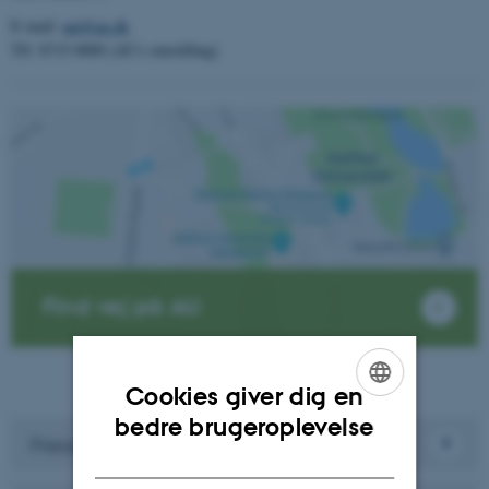
E-mail:
nat@au.dk
Tlf: 8715 0000 (AU's omstilling)
Find vej på AU
Cookies giver dig en
ENGLISH
bedre brugeroplevelse
Presse
DANISH