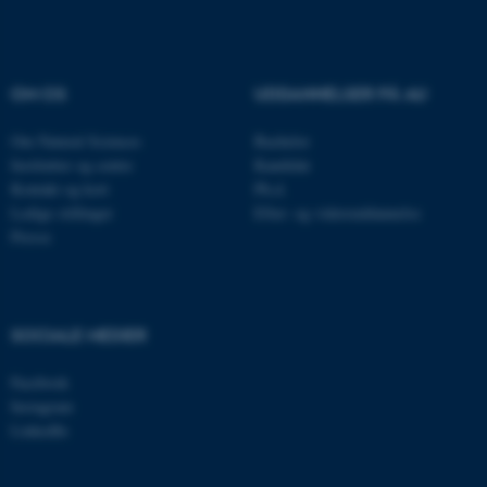
Nødvendige cookies hjælper
med at gøre hjemmesiden
brugbar ved at aktivere nogle
OM OS
UDDANNELSER PÅ AU
grundlæggende funktioner
som navigation mm.
Om Natural Sciences
Bachelor
Hjemmesiden kan ikke
Institutter og centre
Kandidat
fungerer uden disse cookies.
Kontakt og kort
Ph.d.
Ledige stillinger
Efter- og videreuddannelse
Presse
Navn
Udbyder / Domæne
be_typo_user
TYPO3 Association
.au.dk
SOCIALE MEDIER
Facebook
Instagram
fe_typo_user
Typo3 Association
LinkedIn
.au.dk