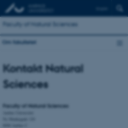
English
Faculty of Natural Sciences
Om fakultetet
Kontakt Natural
Sciences
Faculty of Natural Sciences
Aarhus Universitet
Ny Munkegade 120
8000 Aarhus C