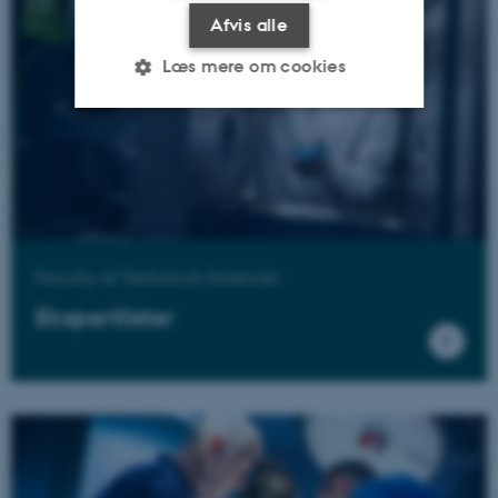
Afvis alle
Læs mere om cookies
Nødvendige
Statistiske
Marketing
Funktionelle
Uklassificerede
Faculty of Technical Sciences
Nødvendige cookies hjælper
med at gøre hjemmesiden
Ekspertlister
brugbar ved at aktivere nogle
grundlæggende funktioner
som navigation mm.
Hjemmesiden kan ikke
fungerer uden disse cookies.