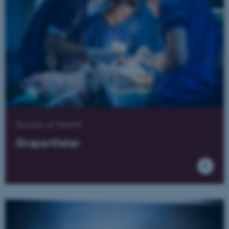
Navn
Udbyder / Domæne
be_typo_user
TYPO3 Association
.au.dk
fe_typo_user
Typo3 Association
.au.dk
Faculty of Health
Ekspertlister
ASP.NET_SessionId
Microsoft Corporation