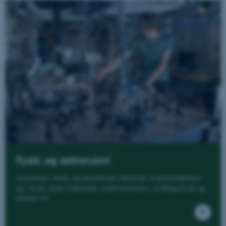
Fysik og astronomi
Astronomi, atom- og kernefysik, biofysik, kvantecomputere
og -fysik, nano-videnskab, relativitetsteori, strålingsfysik og
kulstof 14