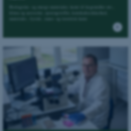
Biologiske- og energi-materialer, kemi til lægemidler mv.,
klima og aerosoler, sprængstoffer, kemikaliesikkerhed,
materiale-, fysisk-, nano- og teoretisk kemi