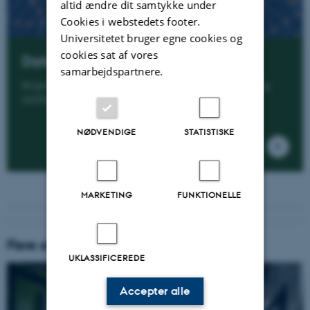
altid ændre dit samtykke under
Cookies i webstedets footer.
Universitetet bruger egne cookies og
cookies sat af vores
Datalogi
samarbejdspartnere.
Kryptografi, IT-sikkerhed, algoritmer, blockchain, kunstig
intelligens, kvantecomputing, augmented reality mv
NØDVENDIGE
STATISTISKE
MARKETING
FUNKTIONELLE
Flere ekspertlister
UKLASSIFICEREDE
Accepter alle