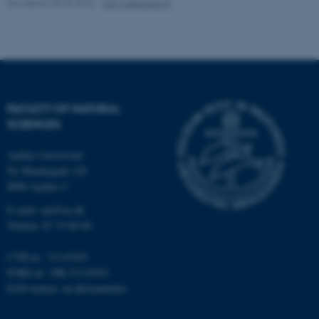
Revideret 05.03.2026
-
NAT websupport
brwConsent
.airtable.com
FACULTY OF NATURAL
SCIENCES
Aarhus Universitet
Ny Munkegade 120
CFTOKEN
Adobe Inc.
mit.au.dk
8000 Aarhus C
E-mail: nat@au.dk
Telefon: 87 15 00 00
CVR-nr.: 31119103
EORI-nr.: DK-31119103
EAN-numre:
au.dk/eannumre
OptanonAlertBoxClosed
OneTrust LLC
.pure.au.dk