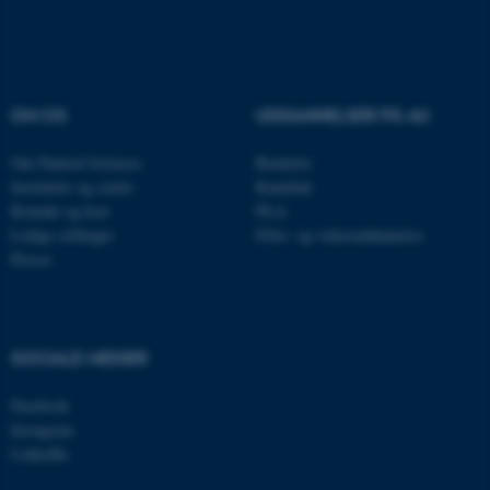
OM OS
UDDANNELSER PÅ AU
Om Natural Sciences
Bachelor
Institutter og centre
Kandidat
PHPSESSID
PHP.net
internationalstaff.app3.geckoboo
Kontakt og kort
Ph.d.
Ledige stillinger
Efter- og videreuddannelse
Presse
SOCIALE MEDIER
ARRAffinity
Microsoft Corporation
Facebook
.ofn.au.dk
Instagram
LinkedIn