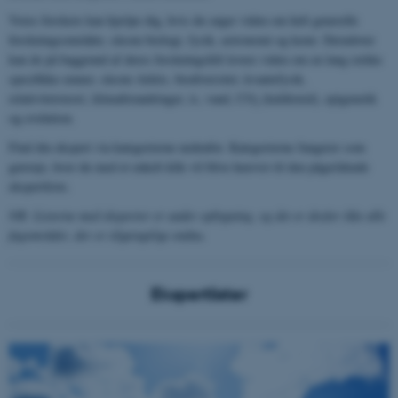
Vores forskere kan hjælpe dig, hvis du søger viden om helt generelle
forskningsområder, såsom biologi, fysik, astronomi og kemi. Derudover
kan de på baggrund af deres forskningsfelt levere viden om en lang række
specifikke emner, såsom Arktis, biodiversitet, kvantefysik,
relativitetsteori, klimaforandringer, is, vand, CO
(kuldioxid), epigenetik
2
og evolution.
Find din ekspert via kategorierne nedenfor. Kategorierne fungerer som
genveje, hvor du med et enkelt klik vil blive henvist til den pågældende
ekspertliste.
NB: Listerne med eksperter er under opbygning, og det er derfor ikke alle
fagområder, der er tilgængelige endnu.
Ekspertlister