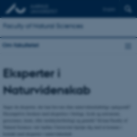
English
Faculty of Natural Sciences
Om fakultetet
Eksperter i
Naturvidenskab
Søger du eksperter, der kan besvare dine naturvidenskabelige spørgsmål?
Eksempelvis forskere med ekspertise i biologi, fysik og astronomi,
geoscience, kemi, eller molekylærbiologi og genetik? Så kan Faculty of
Natural Sciences ved Aarhus Universitet hjælpe dig med at komme i
kontakt med eksperter i naturvidenskab.