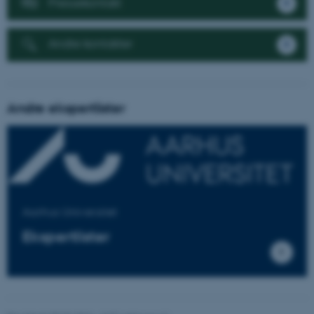
Pressekontakt
Andre kontakter
ARRAffinitySameSite
Microsoft Corporation
.docs.workzone.kmd.net
Andre ekspertlister
XSRF-TOKEN
event.au.dk
li_gc
LinkedIn Corporation
Aarhus Universitet
.linkedin.com
Ekspertlister
x-ms-gateway-slice
Microsoft Corporation
login.microsoftonline.com
CFTOKEN
Adobe Inc.
eddiprod.au.dk