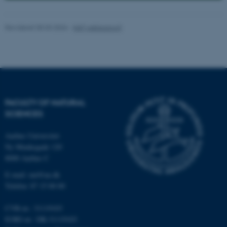
Revideret 05.03.2026
-
NAT websupport
FACULTY OF NATURAL
SCIENCES
ASP.NET_SessionId
Microsoft Corporation
.au.dk
Aarhus Universitet
Ny Munkegade 120
8000 Aarhus C
E-mail: nat@au.dk
JSESSIONID
Oracle Corporation
Telefon: 87 15 00 00
.au.dk
CVR-nr.: 31119103
EORI-nr.: DK-31119103