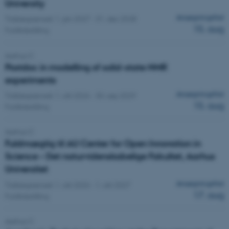
University
Ansøgningsfrist
Tidsbegrænset:
1. jan 2027
-
31. dec 2028
15. aug
Fuldtidsstilling
Aarhus C
Postdoc in modelling of solid-state NMR
experiments
Ansøgningsfrist
Tidsbegrænset:
1. okt 2026
-
30. sep 2029
15. aug
Fuldtidsstilling
Aarhus C
Fuldmægtig til AU Center for Open Innovation in
Science – Det naturvidenskabelige Fakultet, Aarhus
Universitet
Ansøgningsfrist
Tidsbegrænset:
1. okt 2026
-
1. okt 2027
17. aug
Fuldtidsstilling
Aarhus C