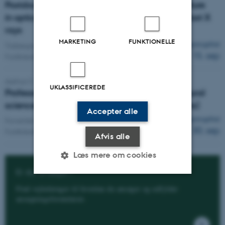
Postdoc: Operando on chip investigation of failure
in optical phase change materials using ultrafast X
rays
MARKETING
FUNKTIONELLE
Ansøgningsfrist
Tidsbegrænset:
1. jan 2027
-
1. jan 2029
15. sep
Fuldtidsstilling
Aarhus C
UKLASSIFICEREDE
Professor or Associate Professor within the natural
sciences, with a focus on Innovation (4 positions)
Accepter alle
Ansøgningsfrist
Forventet start:
1. apr 2027
30. sep
Fuldtidsstilling
Afvis alle
Læs mere om cookies
Er du ansøger?
Find vejledninger til hvordan du ansøger og udfylder
Nødvendige
Statistiske
Marketing
ansøgningsformularen.
Funktionelle
Uklassificerede