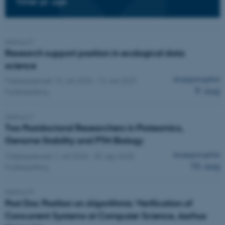
Timer pr. uge
Aarhus C
Research support position in ecological data
science
Ansøgningsfrist
Tidsbegrænset:
15. okt 2026
-
15. okt 2029
9. aug
Fuldtidsstilling
Aarhus C
Two Postdoctoral Researchers in Proteomics,
Genome Stability and PTM Biology
Ansøgningsfrist
Tidsbegrænset:
1. okt 2026
-
30. sep 2028
10. aug
Fuldtidsstilling
Aarhus N
Post Doc Position on Algorithmic Verification of
Concurrent Systems at Computer Science, Aarhus