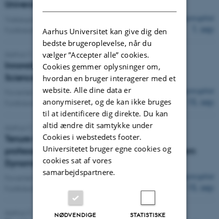
DANISH
University
Ansøgningsfrist
Tidsbegrænset:
1. dec 2026
-
30. nov 2028
1. sep
Fuldtidsstilling
Aarhus Universitet kan give dig den
bedste brugeroplevelse, når du
Aarhus C
vælger ”Accepter alle” cookies.
Innovation Specialists at Faculty of Natural
Cookies gemmer oplysninger om,
Sciences, Aarhus University
hvordan en bruger interagerer med et
website. Alle dine data er
Ansøgningsfrist
Forventet start:
1. dec 2026
15. sep
anonymiseret, og de kan ikke bruges
Fuldtidsstilling
til at identificere dig direkte. Du kan
altid ændre dit samtykke under
Aarhus C
Cookies i webstedets footer.
Tenure-track assistant professor or associate
Universitetet bruger egne cookies og
professorship in Terrestrial Vertebrate Ecosystem
cookies sat af vores
Dynamics
samarbejdspartnere.
Ansøgningsfrist
Forventet start:
1. jan 2027
15. sep
Fuldtidsstilling
Aarhus C
NØDVENDIGE
STATISTISKE