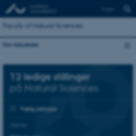
English
Faculty of Natural Sciences
Om fakultetet
12
ledige stillinger
på Natural Sciences
Vælg jobtype
Tilføj filter: