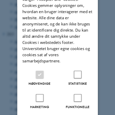
april 2024
(5 poster)
Cookies gemmer oplysninger om,
hvordan en bruger interagerer med et
marts 2024
(5 poster)
website. Alle dine data er
februar 2024
(3 poster)
anonymiseret, og de kan ikke bruges
januar 2024
(4 poster)
til at identificere dig direkte. Du kan
2023
altid ændre dit samtykke under
december 2023
(5 poster)
Cookies i webstedets footer.
Universitetet bruger egne cookies og
november 2023
(4 poster)
cookies sat af vores
oktober 2023
(1 post)
samarbejdspartnere.
september 2023
(10 poster)
august 2023
(4 poster)
juli 2023
(3 poster)
NØDVENDIGE
STATISTISKE
juni 2023
(4 poster)
maj 2023
(6 poster)
april 2023
(14 poster)
MARKETING
FUNKTIONELLE
marts 2023
(11 poster)