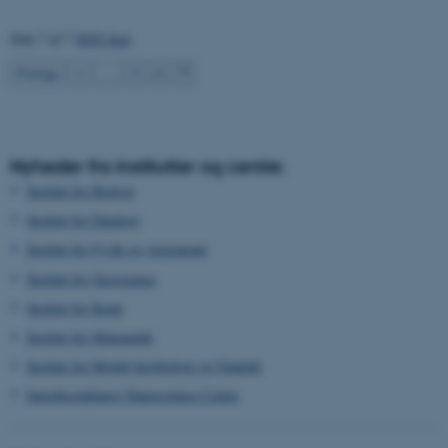
Side 7 af 7
RSS feed
7
Forrige
1
…
5
6
Nyheder fra institutter og centre:
Institut for Biologi
Institut for Datalogi
Institut for Fysik og Astronomi
Institut for Geoscience
Institut for Kemi
Institut for Matematik
Institut for Molekylærbiologi og Genetik
Interdisciplinært Nanoscience Center