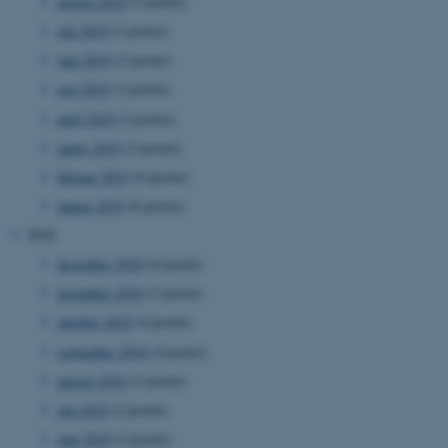
august 2019
(3 poster)
esctx
Microsoft Corporation
.login.microsoftonline.com
juli 2019
(3 poster)
juni 2019
(2 poster)
fpc
Microsoft Corporation
login.microsoftonline.com
maj 2019
(3 poster)
april 2019
(2 poster)
__cf_bm
Cloudflare Inc.
.pure.au.dk
marts 2019
(2 poster)
februar 2019
(9 poster)
januar 2019
(6 poster)
__cf_bm
Cloudflare Inc.
2018
.linkedin.com
december 2018
(6 poster)
november 2018
(5 poster)
oktober 2018
(4 poster)
__cf_bm
Cloudflare Inc.
.twitter.com
september 2018
(4 poster)
august 2018
(5 poster)
juli 2018
(2 poster)
ARRAffinitySameSite
Microsoft Corporation
.ofn.au.dk
juni 2018
(3 poster)