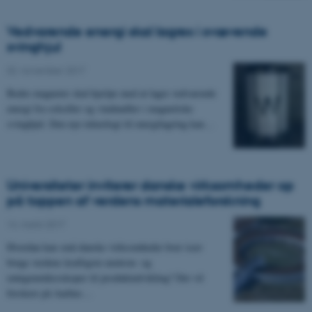
Vedvarende energi skal lagres i svævende
svinghjul
02. november 2017
Bedre magneter skal hjælpe med at lagre vedvarende
energi fra solceller og vindmøller i magnetiske
svinghjul. Den nye teknologi til energilagring kan…
Universiteter inviterer danske virksomheder op
på toppen af verdens materialeforskning
14. marts 2017
Hvordan kan små danske virksomheder hver især
bruge verdens kraftigste neutron- og
røntgenmikroskoper til produktudvikling? Det vil
forskere på Aarhus…