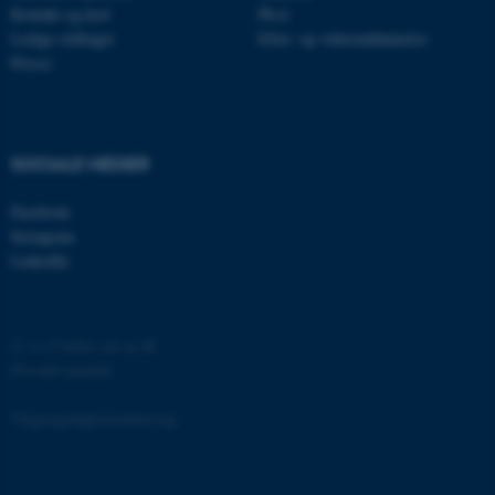
Kontakt og kort
Ph.d.
Ledige stillinger
Efter- og videreuddannelse
Presse
OptanonAlertBoxClosed
OneTrust LLC
.pure.au.dk
SOCIALE MEDIER
Facebook
Instagram
LinkedIn
PHPSESSID
PHP.net
©
—
Cookies på au.dk
internationalstaff.app3.geckoboo
Privatlivspolitik
Tilgængelighedserklæring
125716 / i31