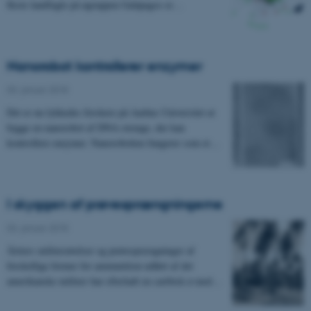
fleste landfugle på øgruppen Galápagos er…
Nanorobot kontrollerer enzymer
03. januar 2018
Det er nu lykkedes forskere på Aarhus Universitet at
bygge en nanorobot af DNA-strenge, der kan
kontrollere enzymer. Nanorobotten fungerer som et…
I skyggen af prøvesprængningerne
03. januar 2018
Årtiers militærøvelser og prøvesprængninger af
forskellige former for ammunition udført af det
amerikanske militær har efterladt en caribisk ø med…