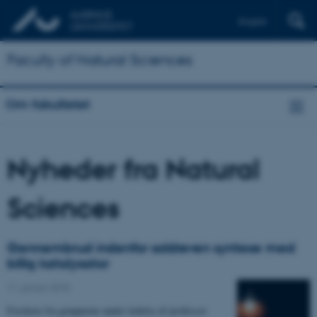
English
Faculty of Natural Sciences
Om fakultetet
Nyheder fra Natural
Sciences
Gennembrud indenfor soldreven syntese med
billig katalysator
11. januar 2018
Forskere fra grupperne under ledelse af professor