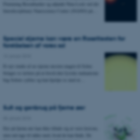
Flemming Besenbacher og adjunkt Nina Lock ved det
Interdisciplinary Nanoscience Center (iNANO) på…
Speciel stjerne kan være en Rosettesten for
forståelsen af vores sol
10. januar 2018
Et nyt studie af en stjerne næsten magen til Solen
bringer os tættere på at forstå den fysiske mekanisme
bag Solens cyklus og kan hjælpe os med at…
Sult og genbrug på fjerne øer
08. januar 2018
Dyr på fjerne øer kan ikke tillade sig at være kræsne,
men må tage til takke med, hvad de kan finde. De