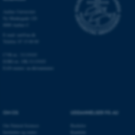
x-ms-gateway-slice
Microsoft Corporation
Aarhus Universitet
login.microsoftonline.com
Ny Munkegade 120
CFTOKEN
Adobe Inc.
8000 Aarhus C
eddiprod.au.dk
E-mail: nat@au.dk
Telefon: 87 15 00 00
CVR-nr.: 31119103
EORI-nr.: DK-31119103
EAN-numre:
au.dk/eannumre
brwConsent
.airtable.com
OM OS
UDDANNELSER PÅ AU
CFTOKEN
Adobe Inc.
mit.au.dk
Om Natural Sciences
Bachelor
Institutter og centre
Kandidat