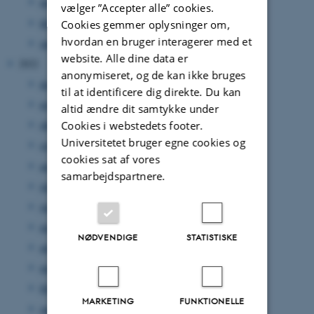
marts 2023
(11 poster)
vælger ”Accepter alle” cookies.
februar 2023
(8 poster)
Cookies gemmer oplysninger om,
hvordan en bruger interagerer med et
januar 2023
(3 poster)
website. Alle dine data er
2022
anonymiseret, og de kan ikke bruges
december 2022
(2 poster)
til at identificere dig direkte. Du kan
november 2022
(12 poster)
altid ændre dit samtykke under
oktober 2022
(13 poster)
Cookies i webstedets footer.
Universitetet bruger egne cookies og
september 2022
(18 poster)
cookies sat af vores
august 2022
(8 poster)
samarbejdspartnere.
juli 2022
(8 poster)
juni 2022
(12 poster)
maj 2022
(10 poster)
NØDVENDIGE
STATISTISKE
april 2022
(8 poster)
marts 2022
(4 poster)
februar 2022
(4 poster)
MARKETING
FUNKTIONELLE
januar 2022
(7 poster)