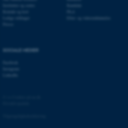
.linkedin.com
Institutter og centre
Kandidat
Kontakt og kort
Ph.d.
x-ms-gateway-slice
Microsoft Corporation
Ledige stillinger
Efter- og videreuddannelse
login.microsoftonline.com
Presse
CFTOKEN
Adobe Inc.
eddiprod.au.dk
SOCIALE MEDIER
Facebook
Instagram
LinkedIn
brwConsent
.airtable.com
©
—
Cookies på au.dk
Privatlivspolitik
CFTOKEN
Adobe Inc.
mit.au.dk
Tilgængelighedserklæring