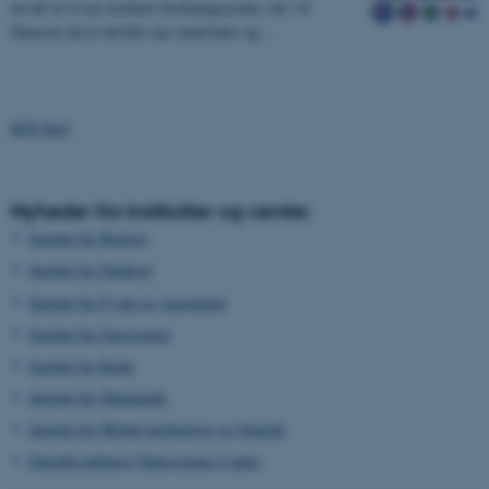
en del af et nyt nordisk forskningscenter, der vil
fokusere på at udvikle nye materialer og…
RSS feed
Nyheder fra institutter og centre:
Institut for Biologi
Institut for Datalogi
Institut for Fysik og Astronomi
Institut for Geoscience
Institut for Kemi
Institut for Matematik
Institut for Molekylærbiologi og Genetik
Interdisciplinært Nanoscience Center