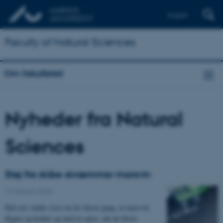
English
Faculty of Natural Sciences
Om fakultetet
Nyheder fra Natural
Sciences
Støj fra skibe skræmmer marsvin
19. februar 2018
Helt nyt studie viser nu for første gang, at marsvin
flygter og holder op med at spise, når de bliver