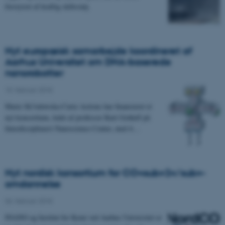
forstyrret af kraftig skibsstøj.
Nyt europæisk samarbejde koordineret af
Aarhus Universitet om DNA-baserede
nanorobotter
15. februar 2018
Marie Sk?odowska-Curie Actions har finansieret et
nyt konsortium, ledet af professor Kurt Gothelf på
Interdisciplinært Nanoscience Center, med 4…
Nyt nordisk konsortium for CO<sub>2</sub>-
omdannelse
06. februar 2018
INANO og Institut for Kemi ved Aarhus Universitet er