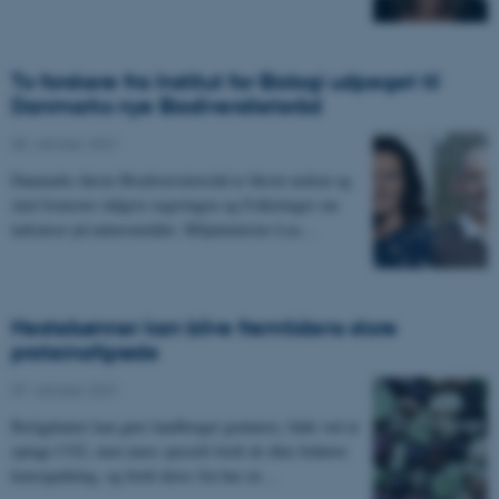
To forskere fra Institut for Biologi udpeget til
Danmarks nye Biodiversitetsråd
08. oktober 2021
Danmarks første Biodiversitetsråd er blevet nedsat og
skal fremover rådgive regeringen og Folketinget om
indsatser på naturområdet. Miljøminister Lea…
Hestebønner kan blive fremtidens store
proteinafgrøde
07. oktober 2021
Bælgplanter kan gøre landbruget grønnere, både ved at
optage CO2, men mere specielt fordi de ikke behøver
kunstgødning, og fordi deres frø har en…