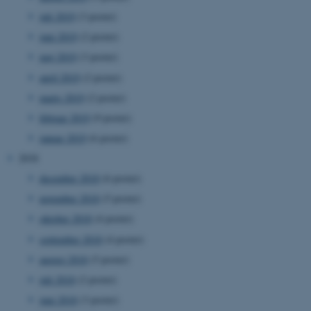
esctx
Microsoft Corporation
.login.microsoftonline.com
juli 2019
(3 poster)
juni 2019
(2 poster)
fpc
Microsoft Corporation
login.microsoftonline.com
maj 2019
(3 poster)
april 2019
(2 poster)
__cf_bm
Cloudflare Inc.
.pure.au.dk
marts 2019
(2 poster)
februar 2019
(9 poster)
januar 2019
(6 poster)
__cf_bm
Cloudflare Inc.
2018
.linkedin.com
december 2018
(6 poster)
november 2018
(5 poster)
oktober 2018
(4 poster)
__cf_bm
Cloudflare Inc.
.twitter.com
september 2018
(4 poster)
august 2018
(5 poster)
juli 2018
(2 poster)
ARRAffinitySameSite
Microsoft Corporation
juni 2018
(3 poster)
.ofn.au.dk