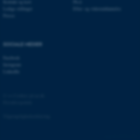
Kontakt og kort
Ph.d.
Ledige stillinger
Efter- og videreuddannelse
Presse
OptanonAlertBoxClosed
OneTrust LLC
.pure.au.dk
SOCIALE MEDIER
Facebook
Instagram
LinkedIn
PHPSESSID
©
—
Cookies på au.dk
PHP.net
internationalstaff.app3.geckoboo
Privatlivspolitik
Tilgængelighedserklæring
125716 / i31