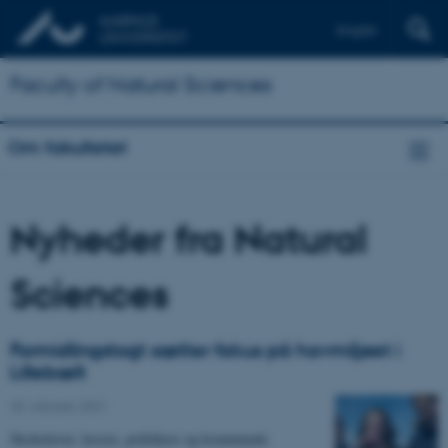
English
Faculty of Natural Sciences
Om fakultetet
Nyheder fra Natural
Sciences
Formidlingstogt sætter fokus på havmiljøet i
Lillebælt
25. oktober 2021
Skoleelever, lærere, politikere og kommunale