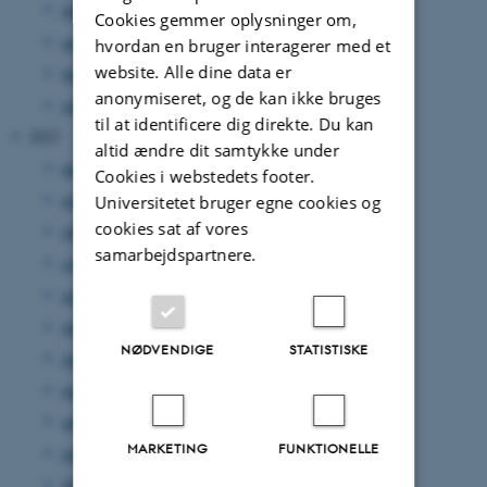
april 2024
(5 poster)
Cookies gemmer oplysninger om,
marts 2024
(5 poster)
hvordan en bruger interagerer med et
website. Alle dine data er
februar 2024
(3 poster)
anonymiseret, og de kan ikke bruges
januar 2024
(4 poster)
til at identificere dig direkte. Du kan
2023
altid ændre dit samtykke under
december 2023
(5 poster)
Cookies i webstedets footer.
november 2023
(4 poster)
Universitetet bruger egne cookies og
cookies sat af vores
oktober 2023
(1 post)
samarbejdspartnere.
september 2023
(10 poster)
august 2023
(4 poster)
juli 2023
(3 poster)
NØDVENDIGE
STATISTISKE
juni 2023
(4 poster)
maj 2023
(6 poster)
april 2023
(14 poster)
MARKETING
FUNKTIONELLE
marts 2023
(11 poster)
februar 2023
(8 poster)