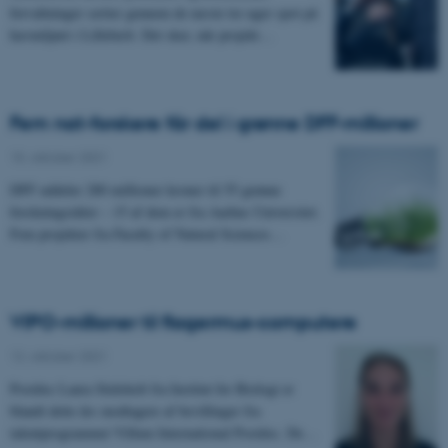
forvaltninger sætter gennem de næste tre uger spot på
havmiljøet i Lillebælt. Det sker, når projekt…
Fem nat-forskere får del i grønne DFF-millioner
15. oktober 2021
DFF uddeler 280 millioner kroner til 55 grønne
forskningsidéer – 15 af dem er fra Aarhus Universitet.
Fem projekter fra Faculty of Natural Sciences…
VIPO-millioner til flagermus-computere
12. oktober 2021
Postdoc Laura Stidsholt fra Institut for Biologi er
blandt dette års modtagere af bevillinger fra
talentprogrammet Villum International Postdoc. De…