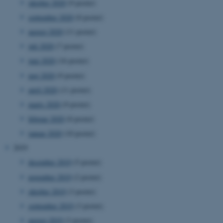
oktober 2020
(9 poster)
september 2020
(8 poster)
august 2020
(11 poster)
juli 2020
(7 poster)
juni 2020
(16 poster)
ASP.NET_SessionId
Microsoft Corporation
.au.dk
maj 2020
(9 poster)
april 2020
(11 poster)
marts 2020
(9 poster)
februar 2020
(8 poster)
JSESSIONID
Oracle Corporation
.au.dk
januar 2020
(10 poster)
2019
december 2019
(5 poster)
ARRAffinity
Microsoft Corporation
november 2019
(2 poster)
.mitstudie.au.dk
oktober 2019
(3 poster)
september 2019
(3 poster)
august 2019
(3 poster)