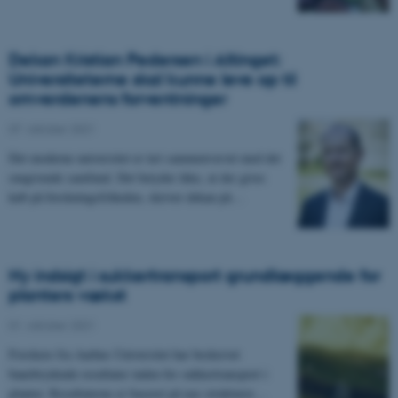
Dekan Kristian Pedersen i Altinget:
Universiteterne skal kunne leve op til
omverdenens forventninger
07. oktober 2021
Det moderne universitet er tæt sammenvævet med det
omgivende samfund. Det betyder ikke, at der gives
køb på forskningsfriheden, skriver dekan på…
Ny indsigt i sukkertransport grundlæggende for
planters vækst
01. oktober 2021
Forskere fra Aarhus Universitet har beskrevet
banebrydende resultater inden for sukkertransport i
planter. Resultaterne er baseret på nye strukturer…