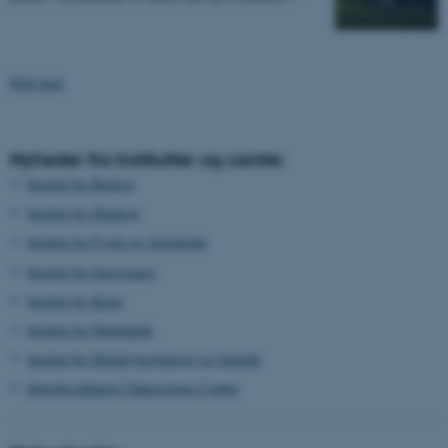
RSS feed
Nyheder fra institutter og centre:
Institut for Biologi
Institut for Datalogi
Institut for Fysik og Astronomi
Institut for Geoscience
Institut for Kemi
Institut for Matematik
Institut for Molekylærbiologi og Genetik
Interdisciplinært Nanoscience Center