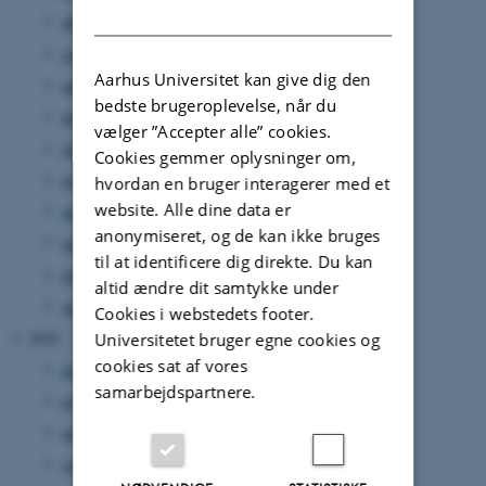
DANISH
oktober 2023
(1 post)
september 2023
(10 poster)
Aarhus Universitet kan give dig den
august 2023
(4 poster)
bedste brugeroplevelse, når du
juli 2023
(3 poster)
vælger ”Accepter alle” cookies.
juni 2023
(4 poster)
Cookies gemmer oplysninger om,
maj 2023
(6 poster)
hvordan en bruger interagerer med et
website. Alle dine data er
april 2023
(14 poster)
anonymiseret, og de kan ikke bruges
marts 2023
(11 poster)
til at identificere dig direkte. Du kan
februar 2023
(8 poster)
altid ændre dit samtykke under
januar 2023
(3 poster)
Cookies i webstedets footer.
2022
Universitetet bruger egne cookies og
cookies sat af vores
december 2022
(2 poster)
samarbejdspartnere.
november 2022
(12 poster)
oktober 2022
(13 poster)
september 2022
(18 poster)