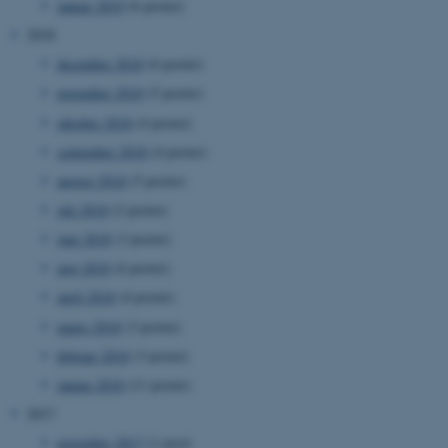
januar 2019
(6 poster)
ARRAffinity
Microsoft Corporation
2018
.mitstudie.au.dk
december 2018
(6 poster)
november 2018
(5 poster)
oktober 2018
(4 poster)
esctx
Microsoft Corporation
.login.microsoftonline.com
september 2018
(4 poster)
august 2018
(5 poster)
fpc
Microsoft Corporation
login.microsoftonline.com
juli 2018
(2 poster)
juni 2018
(3 poster)
__cf_bm
Cloudflare Inc.
.pure.au.dk
maj 2018
(6 poster)
april 2018
(4 poster)
marts 2018
(3 poster)
__cf_bm
Cloudflare Inc.
februar 2018
(3 poster)
.linkedin.com
januar 2018
(11 poster)
2017
november 2017
(1 post)
__cf_bm
Cloudflare Inc.