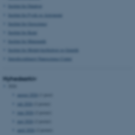
Institut for Datalogi
Institut for Fysik og Astronomi
Institut for Geoscience
Institut for Kemi
Institut for Matematik
Institut for Molekylærbiologi og Genetik
Interdisciplinært Nanoscience Center
Nyhedsarkiv
2026
august 2026
(1 post)
juli 2026
(2 poster)
juni 2026
(2 poster)
maj 2026
(2 poster)
april 2026
(2 poster)