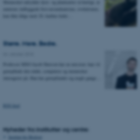
Mennesket udrydder dyre- og plantearter så hurtigt, at
naturens indbyggede forsvarsmekanisme, evolutionen,
kan ikke følge med. Et Aarhus-ledet…
Større. Mere. Bedre.
04. oktober 2018
Professor MSO Jacob Sherson har en mission: han vil
genopfinde den måde, computere og mennesker
interagerer på. Han har genopfundet sig nogle gange…
RSS feed
Nyheder fra institutter og centre:
Institut for Biologi