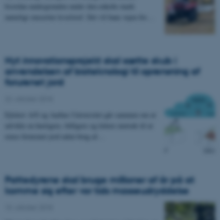
hvordan undergrunden under den enkelte mark
naturligt omsætter kvælstof. Det vil bane vejen for…
Nyt innovationsprojekt skal sætte skub i
anvendelsen af bioteknologi til oprensning af
forurenet jord
22. oktober 2018
Ejlskov A/S og Aarhus Universitet går sammen om at
udvikle en hurtigere, billigere og lettere metode til at
rense forurenet jord uden brug af…
Pattedyrene skal bruge millioner af år på at
komme sig efter vor tids masseudryddelse
15. oktober 2018