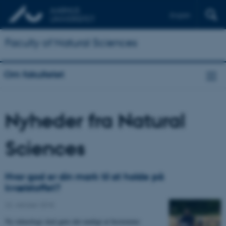
English
Faculty of Natural Sciences
Om fakultetet
Nyheder fra Natural
Sciences
Hvor god er din mark til at holde på
kvælstoffet?
22. oktober 2018
Ny teknologi skal gøre det muligt at bestemme