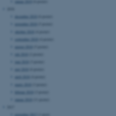
januar 2019
(6 poster)
ARRAffinity
Microsoft Corporation
2018
.mitstudie.au.dk
december 2018
(6 poster)
november 2018
(5 poster)
oktober 2018
(4 poster)
esctx
Microsoft Corporation
.login.microsoftonline.com
september 2018
(4 poster)
august 2018
(5 poster)
fpc
Microsoft Corporation
login.microsoftonline.com
juli 2018
(2 poster)
juni 2018
(3 poster)
__cf_bm
Cloudflare Inc.
.pure.au.dk
maj 2018
(6 poster)
april 2018
(4 poster)
marts 2018
(3 poster)
__cf_bm
Cloudflare Inc.
februar 2018
(3 poster)
.linkedin.com
januar 2018
(11 poster)
2017
november 2017
(1 post)
__cf_bm
Cloudflare Inc.