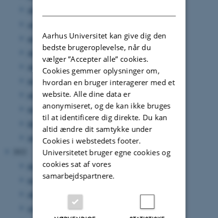
DANISH
oktober 2023
(1 post)
september 2023
(10 poster)
Aarhus Universitet kan give dig den
august 2023
(4 poster)
bedste brugeroplevelse, når du
juli 2023
(3 poster)
vælger ”Accepter alle” cookies.
juni 2023
(4 poster)
Cookies gemmer oplysninger om,
maj 2023
(6 poster)
hvordan en bruger interagerer med et
website. Alle dine data er
april 2023
(14 poster)
anonymiseret, og de kan ikke bruges
marts 2023
(11 poster)
til at identificere dig direkte. Du kan
februar 2023
(8 poster)
altid ændre dit samtykke under
januar 2023
(3 poster)
Cookies i webstedets footer.
2022
Universitetet bruger egne cookies og
cookies sat af vores
december 2022
(2 poster)
samarbejdspartnere.
november 2022
(12 poster)
oktober 2022
(13 poster)
september 2022
(18 poster)