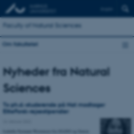
English
Faculty of Natural Sciences
Om fakultetet
Nyheder fra Natural
Sciences
To ph.d.-studerende på Nat modtager
EliteForsk-rejsestipendier
24. februar 2022
Isabella Nymann Westensee fra iNANO og Simon