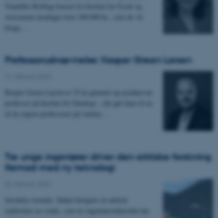
Vendelbo Bylling Jensen fra Institut for Fysik og
Astronomi modtager hver 200.000 kr., som de vil
bruge…
Professorudnævnelse: Kasper Green Larsen
14. februar 2022
Kasper Green Larsen er 35 år gammel og nyudnævnt
professor på Institut for Datalogi – det gør ham til en
af de yngste professorer på Aarhus…
Tre unge ingeniører driver den arktiske forskning
fremad med ny teknologi
02. februar 2022
Særdeles lovende. Sådan betegner en arktisk
topforsker en sonde, som tre ingeniørstuderende har