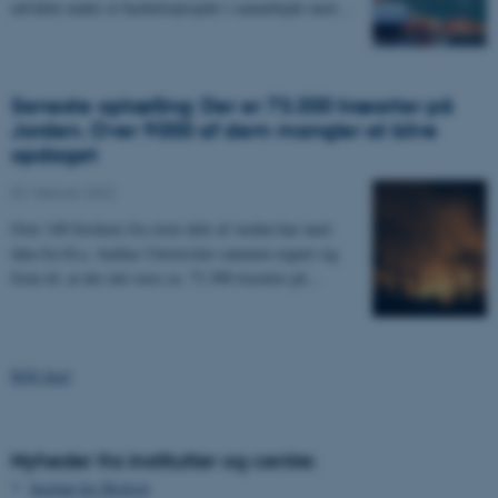
udviklet under et bachelorprojekt i samarbejde med…
Seneste optælling: Der er 73.300 træarter på
Jorden. Over 9000 af dem mangler at blive
opdaget
02. februar 2022
Over 140 forskere fra store dele af verden har med
data fra bl.a. Aarhus Universitet sammen regnet sig
frem til, at der må være ca. 73.300 træarter på…
RSS feed
Nyheder fra institutter og centre:
Institut for Biologi