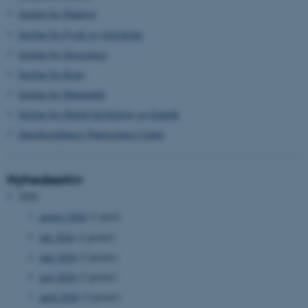
Institut for Datalogi
Institut for Fysik og Astronomi
Institut for Geoscience
Institut for Kemi
Institut for Matematik
Institut for Molekylærbiologi og Genetik
Interdisciplinært Nanoscience Center
Nyhedsarkiv
2026
august 2026
(1 post)
juli 2026
(2 poster)
juni 2026
(2 poster)
maj 2026
(2 poster)
april 2026
(2 poster)