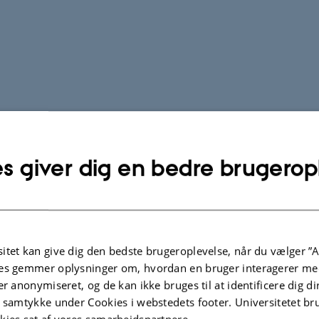
s giver dig en bedre brugerop
itet kan give dig den bedste brugeroplevelse, når du vælger ”A
es gemmer oplysninger om, hvordan en bruger interagerer med
er anonymiseret, og de kan ikke bruges til at identificere dig d
t samtykke under Cookies i webstedets footer. Universitetet br