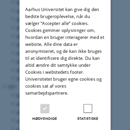
oktober 2024
(7 poster)
Aarhus Universitet kan give dig den
september 2024
(9 poster)
bedste brugeroplevelse, når du
august 2024
(4 poster)
vælger ”Accepter alle” cookies.
juli 2024
(3 poster)
Cookies gemmer oplysninger om,
juni 2024
(2 poster)
hvordan en bruger interagerer med et
website. Alle dine data er
maj 2024
(7 poster)
anonymiseret, og de kan ikke bruges
april 2024
(5 poster)
til at identificere dig direkte. Du kan
marts 2024
(5 poster)
altid ændre dit samtykke under
februar 2024
(3 poster)
Cookies i webstedets footer.
januar 2024
(4 poster)
Universitetet bruger egne cookies og
cookies sat af vores
2023
samarbejdspartnere.
december 2023
(5 poster)
november 2023
(4 poster)
oktober 2023
(1 post)
NØDVENDIGE
STATISTISKE
september 2023
(10 poster)
august 2023
(4 poster)