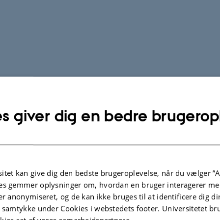
s giver dig en bedre brugerop
itet kan give dig den bedste brugeroplevelse, når du vælger ”A
es gemmer oplysninger om, hvordan en bruger interagerer med
er anonymiseret, og de kan ikke bruges til at identificere dig d
t samtykke under Cookies i webstedets footer. Universitetet br