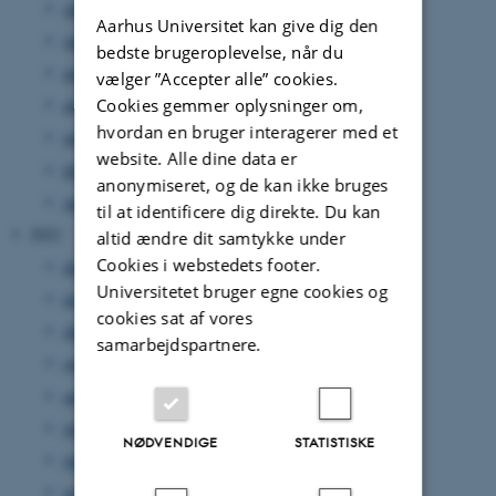
juli 2023
(3 poster)
Aarhus Universitet kan give dig den
juni 2023
(4 poster)
bedste brugeroplevelse, når du
maj 2023
(6 poster)
vælger ”Accepter alle” cookies.
Cookies gemmer oplysninger om,
april 2023
(14 poster)
hvordan en bruger interagerer med et
marts 2023
(11 poster)
website. Alle dine data er
februar 2023
(8 poster)
anonymiseret, og de kan ikke bruges
januar 2023
(3 poster)
til at identificere dig direkte. Du kan
2022
altid ændre dit samtykke under
Cookies i webstedets footer.
december 2022
(2 poster)
Universitetet bruger egne cookies og
november 2022
(12 poster)
cookies sat af vores
oktober 2022
(13 poster)
samarbejdspartnere.
september 2022
(18 poster)
august 2022
(8 poster)
juli 2022
(8 poster)
NØDVENDIGE
STATISTISKE
juni 2022
(12 poster)
maj 2022
(10 poster)