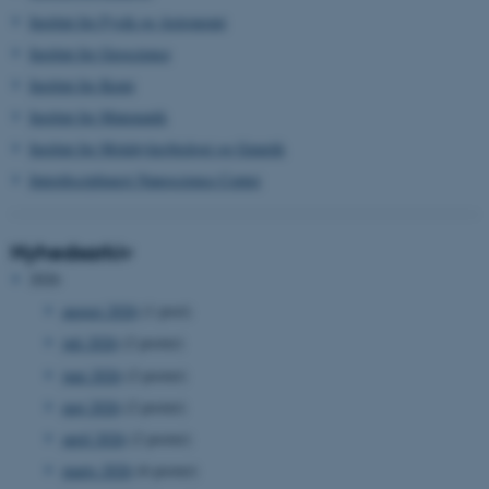
Institut for Fysik og Astronomi
Institut for Geoscience
Institut for Kemi
Institut for Matematik
Institut for Molekylærbiologi og Genetik
Interdisciplinært Nanoscience Center
Nyhedsarkiv
2026
august 2026
(1 post)
juli 2026
(2 poster)
juni 2026
(2 poster)
maj 2026
(2 poster)
april 2026
(2 poster)
marts 2026
(6 poster)