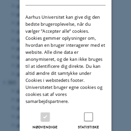
september 2023
(10 poster)
august 2023
(4 poster)
Aarhus Universitet kan give dig den
juli 2023
(3 poster)
bedste brugeroplevelse, når du
vælger ”Accepter alle” cookies.
juni 2023
(4 poster)
Cookies gemmer oplysninger om,
maj 2023
(6 poster)
hvordan en bruger interagerer med et
april 2023
(14 poster)
website. Alle dine data er
marts 2023
(11 poster)
anonymiseret, og de kan ikke bruges
februar 2023
(8 poster)
til at identificere dig direkte. Du kan
altid ændre dit samtykke under
januar 2023
(3 poster)
Cookies i webstedets footer.
2022
Universitetet bruger egne cookies og
december 2022
(2 poster)
cookies sat af vores
november 2022
(12 poster)
samarbejdspartnere.
oktober 2022
(13 poster)
september 2022
(18 poster)
august 2022
(8 poster)
NØDVENDIGE
STATISTISKE