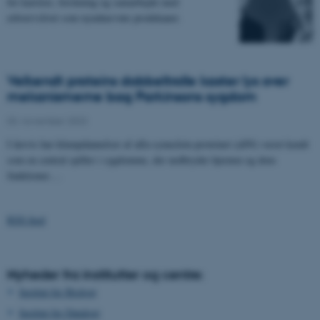
for karriere, forskning og samarbejde med
erhvervslivet som nyudnævnte prodekaner.
Velkendt proteins dobbeltrolle kaster lys over
mekanismerne bag Parkinsons sygdom
03. november 2023
I årevis har klumpdannelser af alfa-synuclein-proteinet (aSN) været kendt
som en central spiller i sygdomme, der nedbryder hjernen og dens
funktioner.…
RSS feed
Nyheder fra institutter og centre:
Institut for Biologi
Institut for Datalogi