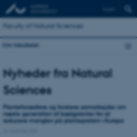
English
Faculty of Natural Sciences
Om fakultetet
Nyheder fra Natural
Sciences
Planteforædlere og forskere samarbejder om
næste generation af bælgplanter for at
reducere manglen på planteprotein i Europa
15. november 2023