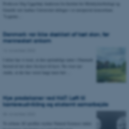
Professor Stig Uggerhøj Andersen fra Institut for Molekylærbiologi og
Genetik ved Aarhus Universitet deltager i et europæisk konsortium
”Legume…
Danmark var ikke dækket af tæt skov, før
mennesket ankom
14. november 2023
I årtier har vi troet, at den oprindelige natur i Danmark
bestod af tæt skov fra kyst til kyst. Nu viser nyt
studie, at der har været langt mere hel-…
Nye prodekaner ved NAT: Løft til
karriereudvikling og eksternt samarbejde
08. november 2023
To erfarne AU-profiler styrker Natural Sciences inden