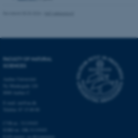
Revideret 05.03.2026
-
NAT websupport
FACULTY OF NATURAL
ARRAffinity
Microsoft Corporation
.ofn.au.dk
SCIENCES
Aarhus Universitet
Ny Munkegade 120
8000 Aarhus C
E-mail: nat@au.dk
PHPSESSID
PHP.net
aarhusbss.app.geckobooking.dk
Telefon: 87 15 00 00
CVR-nr.: 31119103
EORI-nr.: DK-31119103
EAN-numre:
au.dk/eannumre