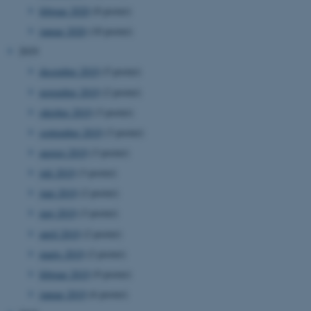
februar 2020
(8 poster)
januar 2020
(10 poster)
2019
december 2019
(5 poster)
november 2019
(2 poster)
oktober 2019
(3 poster)
september 2019
(3 poster)
august 2019
(3 poster)
ASP.NET_SessionId
Microsoft Corporation
juli 2019
(3 poster)
.au.dk
juni 2019
(2 poster)
maj 2019
(3 poster)
april 2019
(2 poster)
JSESSIONID
Oracle Corporation
marts 2019
(2 poster)
.au.dk
februar 2019
(9 poster)
januar 2019
(6 poster)