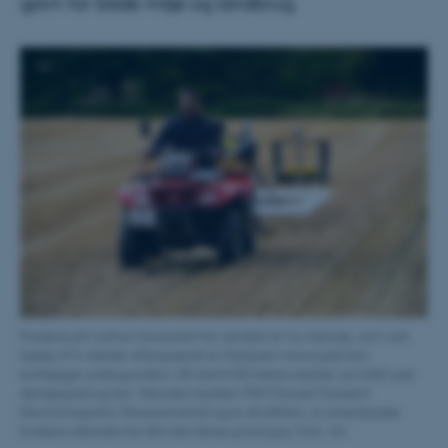
gavn for både miljø og landbrug.
Forskere på Aarhus Universitet har udviklet en ny metode, som ved
hjælp af to slæder efterspændt en firehjulet motorcykel kan
kortlægge undergrunden i 3D ned til 50 meters dybde i en hidtil uset
detaljegrad og fart. Metoden hedder tTEM (Towed Transient
Electromagnetic Measurements) og er så effektiv, at amerikanske
forskere allerede har lånt den første prototype. Foto: AU