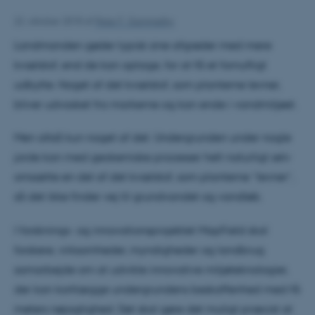
22. oktober 2018
af
Peter F. Gammelby
Landmanden gøder typisk sine afgrøder med mere
kvælstof, end de kan optage, for at få et fornuftigt
udbytte. Noget af det kvælstof, som planterne levner,
bliver udvasket fra markerne og kan ende i vandmiljøet.
Men altså kun noget af det. Undergrunden under nogle
jorde kan med geokemiske processer helt naturligt selv
omsætte en del af det kvælstof, som planterne ”levner”,
så det ikke finder vej til grundvandet og vandløb.
I forsknings- og innovationsprojektet MapField skal
forskere, virksomheder, myndigheder og landbrug
samarbejde om at udvikle innovative miljøteknologier,
der kan kortlægge undergrundens beskaffenhed med få
meters nøjagtighed. Det skal gøre det muligt præcist at