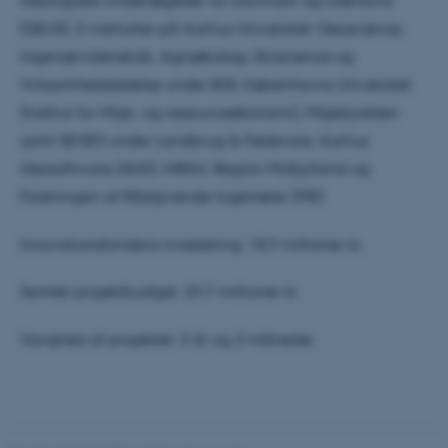
Geologiske Undersøgelser for Danmark og Grønland
(GEUS), 5 institutter på Aarhus Universitet: Geoscience,
Navn
Udbyder / Domæne
Ingeniørvidenskab, Agroøkologi, Bioscience og
be_typo_user
TYPO3 Association
.au.dk
Virksomhedsledelse under BSS, Københavns Universitet
(Institut for Miljø- og ressourceøkonomi), Miljøstyrelsen
samt SEGES under Landbrug & Fødevare, Aarhus
fe_typo_user
Geosoftware (AGS), NIRAS, Region Midtjylland og
Typo3 Association
.au.dk
Foreningen af Rådgivende Ingeniører (FRI).
Innovationsfondens investering: 18,9 millioner kr.
Samlet projektbudget: 29,7 millioner kr.
Varighed af projektet: 3 år og 3 måneder
ASP.NET_SessionId