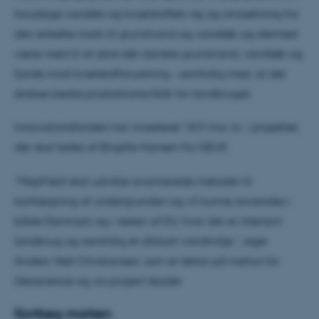
forudsige vandets og kvælstoffets vej og omsætning fra
den enkelte mark til grundvand og vandløb og dermed
være med til at sikre det danske grundvand, vandløb og
fjorde mod kvælstofforurening – samtidig med, at der
skabes bedre produktionsvilkår for landbruget.
Innovationsfonden har investeret 18,9 mio. kr. i projektet,
der skal ledes af Birgitte Hansen fra GEUS.
”MapField skal udvikle avancerede metoder til
kortlægning af undergrunden og vil kunne anvendes i
både Danmark og i resten af EU, hvor der er intensivt
landbrug og samtidig et sårbart vandmiljø.”, siger
Anders Vest Christiansen, som er lektor på institut for
Geoscience og
co-project leader
.
Kortlæg marken