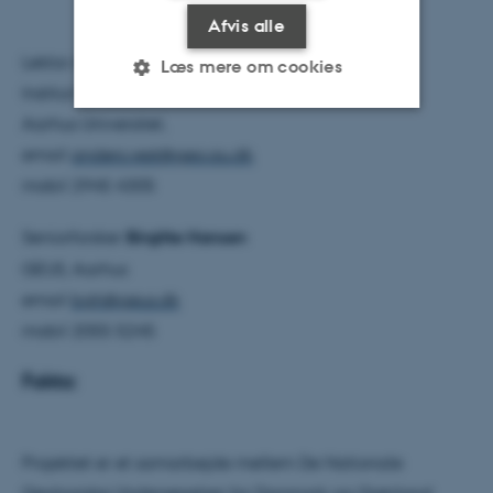
Afvis alle
Lektor Anders Vest Christiansen,
Læs mere om cookies
Institut for Geoscience
Aarhus Universitet,
Nødvendige
Statistiske
Marketing
email
anders.vest@geo.au.dk
mobil 2945 4305
Funktionelle
Uklassificerede
Seniorforsker
Birgitte Hansen
GEUS, Aarhus
Nødvendige cookies hjælper
email
bgh@geus.dk
med at gøre hjemmesiden
mobil 2055 5245
brugbar ved at aktivere nogle
grundlæggende funktioner
Fakta:
som navigation mm.
Hjemmesiden kan ikke
fungerer uden disse cookies.
Projektet er et samarbejde mellem De Nationale