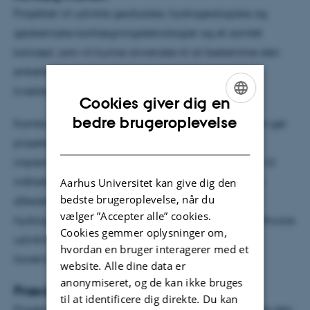
Projektet vil udvikle geofysiske, hydrogeologiske og
geokemiske kortlægningsteknologier og et samlet
koncept, som vil kunne anvendes til at bestemme den
enkelte marks naturlige evne til at tilbageholde
kvælstof, så det ikke ender i vandmiljøet.
Cookies giver dig en
ENGLISH
bedre brugeroplevelse
Kombinationen af viden fra forskellige fagområder gør
DANISH
projektet særlig stærkt i forhold til udvikling og
implementering af et samlet kortlægningskoncept til
målrettet kvælstofregulering. Projektet kombinerer
Aarhus Universitet kan give dig den
bedste brugeroplevelse, når du
således ekspertise inden for både geofysisk,
vælger ”Accepter alle” cookies.
hydrogeologi, geokemi, agronomi, modellering, software
Cookies gemmer oplysninger om,
udvikling, kommunikation, økonomi og
hvordan en bruger interagerer med et
forretningsudvikling.
website. Alle dine data er
anonymiseret, og de kan ikke bruges
Præcis gødskning
til at identificere dig direkte. Du kan
Projektet danner det faglige grundlag for at indføre den