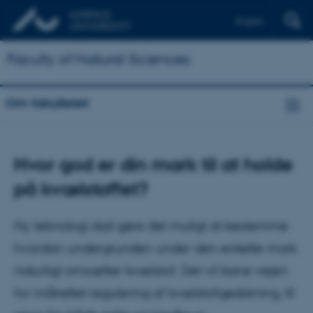
English
Faculty of Natural Sciences
Om fakultetet
Hvor god er din mark til at holde
på kvælstoffet?
Ny teknologi skal gøre det muligt at bestemme
hvordan undergrunden under den enkelte mark
naturligt omsætter kvælstof. Det vil bane vejen
for målrettet regulering af kvælstofgødskning, til