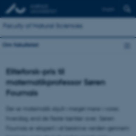
English
Faculty of Natural Sciences
Om fakultetet
Eliteforsk-pris til
matematikprofessor Søren
Fournais
Der er matematik skjult i meget mere i vores
hverdag, end de fleste tænker over. Søren
Fournais er ekspert i at beskrive verden gennem