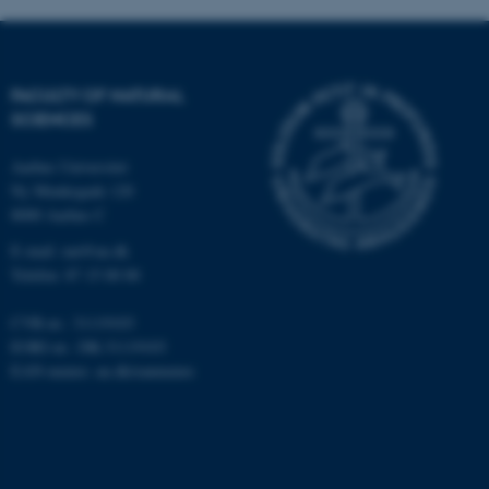
fe_typo_user
FACULTY OF NATURAL
Typo3 Association
.au.dk
SCIENCES
Aarhus Universitet
Ny Munkegade 120
8000 Aarhus C
E-mail: nat@au.dk
Telefon: 87 15 00 00
CVR-nr.: 31119103
EORI-nr.: DK-31119103
EAN-numre:
au.dk/eannumre
ASP.NET_SessionId
Microsoft Corporation
.au.dk