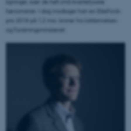
ligninger, især de helt små kvantefysiske
fænomener. I dag modtager han en EliteForsk-
pris 2018 på 1,2 mio. kroner fra Uddannelses-
og Forskningsministeriet.