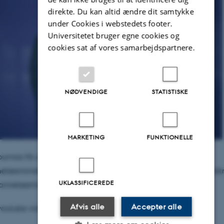
direkte. Du kan altid ændre dit samtykke
under Cookies i webstedets footer.
Universitetet bruger egne cookies og
cookies sat af vores samarbejdspartnere.
NØDVENDIGE
STATISTISKE
MARKETING
FUNKTIONELLE
urnais fik overrakt EliteForsk-prisen af Forsknings- og
lsesminister Søren Pind ved en ceremoni 1. marts. (Foto: Forsk
UKLASSIFICEREDE
nnelsesministeriet.)
Afvis alle
Accepter alle
 youtube video i nyhed: