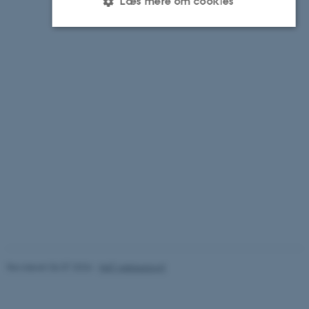
Læs mere om cookies
Nødvendige
Statistiske
Marketing
Funktionelle
Uklassificerede
Nødvendige cookies hjælper med
at gøre hjemmesiden brugbar ved
at aktivere nogle grundlæggende
funktioner som navigation mm.
Hjemmesiden kan ikke fungerer
uden disse cookies.
Revideret 06.07.2026
-
NAT websupport
Navn
Udbyder / Domæne
be_typo_user
TYPO3 Association
.au.dk