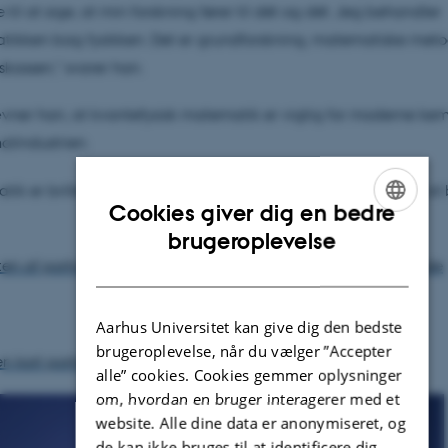
 til at sige, at min forskning fører til dét og dét. Jeg behandler
ikken bag fysikken. Det er grundforskning, matematiske metod
skassen," svarer han.
ner han, at kvantefysisk matematik er vigtig for moderne kemi 
alindustrien.
ik er briller at se verden igennem og et sprog, vi bruger til at
Cookies giver dig en bedre
ENGLISH
brugeroplevelse
ten af portrættet af Søren Fournais på ministeriets hjemmeside
DANISH
Aarhus Universitet kan give dig den bedste
brugeroplevelse, når du vælger ”Accepter
en kort portrætvideo med Søren Fournais
alle” cookies. Cookies gemmer oplysninger
om, hvordan en bruger interagerer med et
website. Alle dine data er anonymiseret, og
de kan ikke bruges til at identificere dig