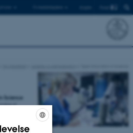
Find
 ph.d.er
Til medarbejdere
English
Om fakultetet
Ledelse og administration
Open Innovation in Science
in Science
ovation of
ormene ODIN og
levelse
ENGLISH