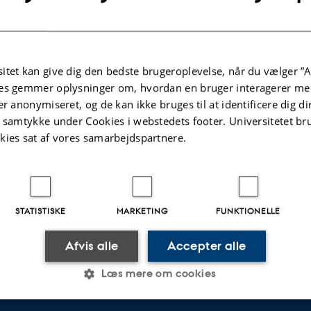
Udvikling af nye OIS platforme.
Udvikling af OIS som samarbejd
Strategisk kommunikation.
tariatet på ois.au.dk
itet kan give dig den bedste brugeroplevelse, når du vælger ”A
es gemmer oplysninger om, hvordan en bruger interagerer med
er anonymiseret, og de kan ikke bruges til at identificere dig d
t samtykke under Cookies i webstedets footer. Universitetet br
kies sat af vores samarbejdspartnere.
STATISTISKE
MARKETING
FUNKTIONELLE
.2026
-
NAT websupport
Afvis alle
Accepter alle
Læs mere om cookies