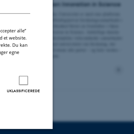
Open Innovation in Science
DANISH
sform.
Aarhus Universitet er med sine platforme
for offentlig/privat forskningssamarbejde i
fuld åbenhed blevet en frontløber i Open
ccepter alle”
Innovation in Science. Adskillige danske
 et website.
og udenlandske virksomheder samarbejder
nu med universitetet om forskning, der
irekte. Du kan
skal komme alle parter – og hele verden –
uger egne
til gode.
UKLASSIFICEREDE