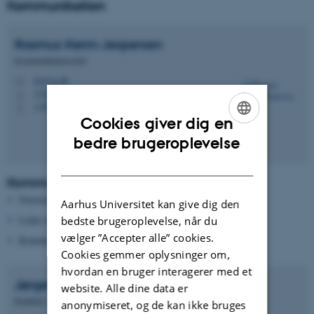
Kommunikation
Rasmus
Kerrn-Jespersen
Kommunikationschef
rkj@au.dk
M
1535, 220
H
+4530299056
P
Cookies giver dig en
ENGLISH
bedre brugeroplevelse
DANISH
Kommunikationschef
Overordnet ansvar for fakultetets kommunikation og presse
Aarhus Universitet kan give dig den
Leder af kommunikationsafdelingen
bedste brugeroplevelse, når du
vælger ”Accepter alle” cookies.
Kommunikationsrådgiver for dekanatet
Cookies gemmer oplysninger om,
hvordan en bruger interagerer med et
Jørgen
Dahlgaard
website. Alle dine data er
Redaktør Aktuel Naturvidenskab
anonymiseret, og de kan ikke bruges