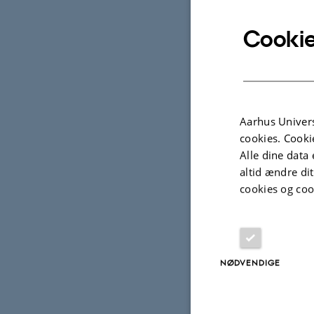
Cookie
Aarhus Univers
cookies. Cooki
Alle dine data 
altid ændre di
cookies og coo
NØDVENDIGE