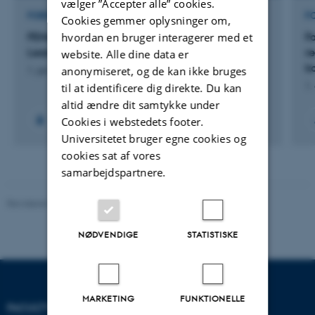
vælger ”Accepter alle” cookies.
FORSKNINGSPROJEKT
F
Cookies gemmer oplysninger om,
FEMaLe: Finding Endometriosis using Machine
F
hvordan en bruger interagerer med et
Learning
re
website. Alle dine data er
k
anonymiseret, og de kan ikke bruges
1. jan. 2021
-
30. jun. 2025
1.
til at identificere dig direkte. Du kan
altid ændre dit samtykke under
+22
Cookies i webstedets footer.
Universitetet bruger egne cookies og
cookies sat af vores
samarbejdspartnere.
Revideret 05.03.2026
-
NAT websupport
NØDVENDIGE
STATISTISKE
MARKETING
FUNKTIONELLE
FACULTY OF NATURAL