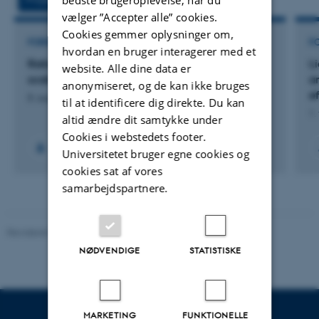
vælger ”Accepter alle” cookies.
Cookies gemmer oplysninger om,
FORSKNINGSPROJEKT
F
hvordan en bruger interagerer med et
Rational development of inexpensive and
L
website. Alle dine data er
scalable electrocatalysts
a
anonymiseret, og de kan ikke bruges
e
8. august 2026
til at identificere dig direkte. Du kan
1.
altid ændre dit samtykke under
Cookies i webstedets footer.
Universitetet bruger egne cookies og
cookies sat af vores
samarbejdspartnere.
Revideret 05.03.2026
-
NAT websupport
NØDVENDIGE
STATISTISKE
MARKETING
FUNKTIONELLE