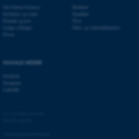
brugbar ved at aktivere nogle
Om Natural Sciences
Bachelor
grundlæggende funktioner
Institutter og centre
Kandidat
som navigation mm.
Kontakt og kort
Ph.d.
Ledige stillinger
Efter- og videreuddannelse
Hjemmesiden kan ikke
Presse
fungerer uden disse cookies.
Navn
Udbyder / Domæne
SOCIALE MEDIER
be_typo_user
TYPO3 Association
.au.dk
Facebook
Instagram
LinkedIn
fe_typo_user
Typo3 Association
.au.dk
©
—
Cookies på au.dk
Privatlivspolitik
Tilgængelighedserklæring