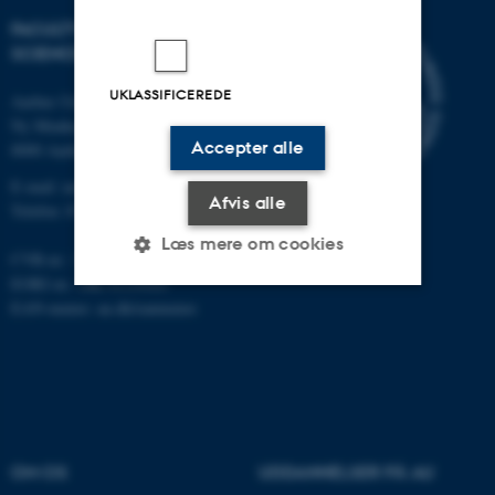
FACULTY OF NATURAL
SCIENCES
UKLASSIFICEREDE
Aarhus Universitet
Ny Munkegade 120
Accepter alle
8000 Aarhus C
E-mail: nat@au.dk
Afvis alle
Telefon: 87 15 00 00
Læs mere om cookies
CVR-nr.: 31119103
EORI-nr.: DK-31119103
EAN-numre:
au.dk/eannumre
Nødvendige
Statistiske
Marketing
Funktionelle
Uklassificerede
Nødvendige cookies hjælper
OM OS
UDDANNELSER PÅ AU
med at gøre hjemmesiden