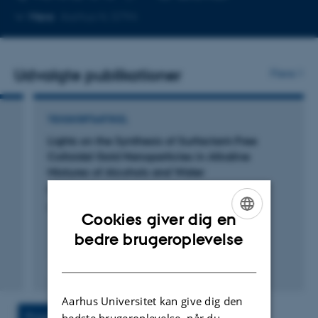
Kopier
Mere
Aarhus N, 5794
telefonnummer
Udvalgte publikationer
Flere
TIDSSKRIFTARTIKEL
Lights on the Synthesis of Surfactant-Free
Colloidal Gold Nanoparticles in Alkaline
Mixtures of Alcohols and Water
Røjkjær Rasmussen, D. +2.
ChemSusChem
Cookies giver dig en
ENGLISH
bedre brugeroplevelse
DANISH
Fagfællebedømt
Digital
version
Aarhus Universitet kan give dig den
vedhæftet
Projekter
Aktiviteter
bedste brugeroplevelse, når du