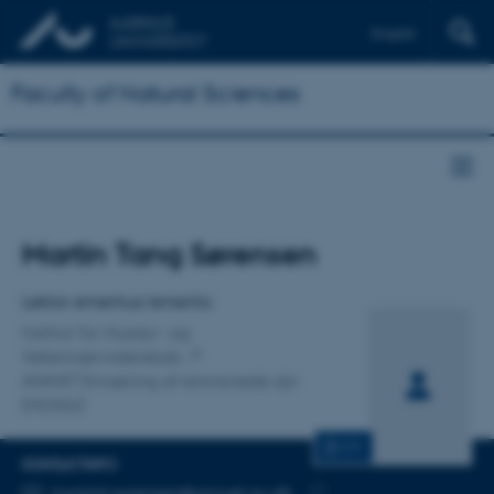
English
Faculty of Natural Sciences
Titel
Martin Tang Sørensen
Primær tilknytning
Lektor emeritus/emerita
Institut for Husdyr- og
Veterinærvidenskab
ANIVET Ernæring af enmavede dyr
(MONU)
CV
KONTAKTINFO
MAILADRESSE
martint.sorensen@anivet.au.dk