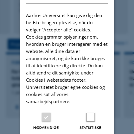
Book of Abstracts of the 75th Annual Meeting of the
European Federation of Animal Science
Aarhus Universitet kan give dig den
bedste brugeroplevelse, når du
Fagfællebedømt
vælger ”Accepter alle” cookies.
Digital
version
Cookies gemmer oplysninger om,
vedhæftet
Flere
hvordan en bruger interagerer med et
Projekter
Aktiviteter
website. Alle dine data er
anonymiseret, og de kan ikke bruges
FORSKNINGSPROJEKT
F
til at identificere dig direkte. Du kan
Far-Vel Protein - Reduceret protein i foder skal
U
altid ændre dit samtykke under
forbedre søers faring og råmælksydelse og
k
Cookies i webstedets footer.
grisenes overlevelse
k
Universitetet bruger egne cookies og
1. jan. 2022
-
31. dec. 2024
1.
cookies sat af vores
samarbejdspartnere.
NØDVENDIGE
STATISTISKE