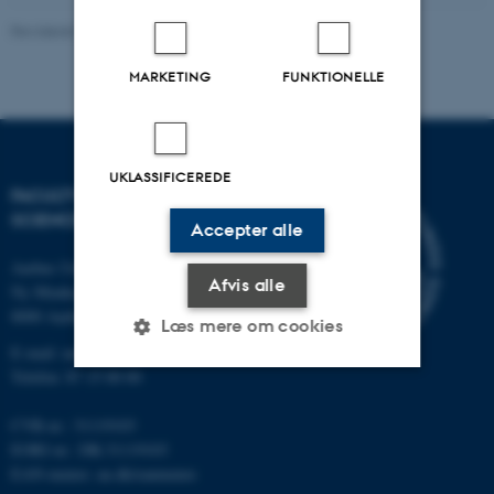
Revideret 05.03.2026
-
NAT websupport
MARKETING
FUNKTIONELLE
UKLASSIFICEREDE
FACULTY OF NATURAL
SCIENCES
Accepter alle
Aarhus Universitet
Afvis alle
Ny Munkegade 120
8000 Aarhus C
Læs mere om cookies
E-mail: nat@au.dk
Telefon: 87 15 00 00
Nødvendige
Statistiske
Marketing
CVR-nr.: 31119103
EORI-nr.: DK-31119103
Funktionelle
Uklassificerede
EAN-numre:
au.dk/eannumre