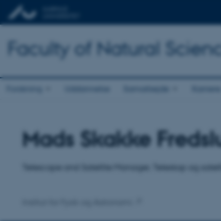
Faculty of Natural Scien
Forskning
Uddannelse
Samarbejde
Karriere
Mads Skakke Fredsl
Titel
Primær tilknytning
Telescope and Satellite Manager, Teleskop og satel
Institut for Fysik og Astronomi