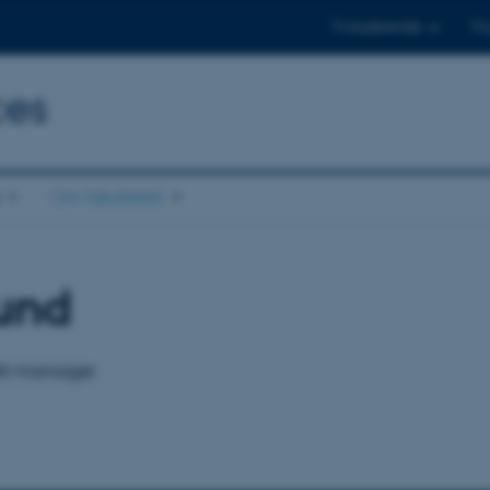
Til studerende
Til
ces
Om fakultetet
und
lit manager