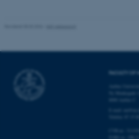
grundlæggende fu
cookies.
Revideret 05.03.2026
-
NAT websupport
Navn
be_typo_user
fe_typo_user
FACULTY OF 
Aarhus Universit
Ny Munkegade 
8000 Aarhus C
E-mail: nat@au.
Telefon: 87 15 0
ASP.NET_SessionId
CVR-nr.: 31119
EORI-nr.: DK-3