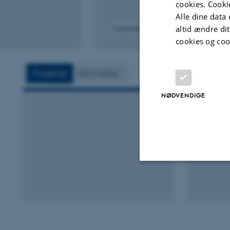
cookies. Cooki
Alle dine data 
altid ændre di
Fagfællebedømt
Digital
cookies og coo
version
vedhæftet
Projekter
Aktiviteter
NØDVENDIGE
Nødvendige
Nødvendige cooki