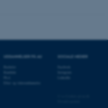
rer uden disse
 vores CMS-udbyder,
identificere en backend-
bruger er logget ind i
rbundet med Typo3-
UDDANNELSER PÅ AU
SOCIALE MEDIER
emet. Det bruges generelt
ntifikator for at gøre det
præferencer, men i mange
Bachelor
Facebook
 ikke nødvendigt, da det
lt af platformen, skønt
Kandidat
Instagram
webstedsadministratorer. I
Ph.d.
LinkedIn
dstillet til at blive
en browsersession. Det
Efter- og videreuddannelse
entifikator i stedet for
ose platform session
©
—
Cookies på au.dk
emmesider, som er skrevet
Privatlivspolitik
gi. Den bruges af serveren
onym brugersession.