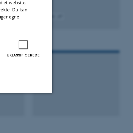
 et website.
irekte. Du kan
uger egne
Fagfællebedømt
Digital
version
vedhæftet
UKLASSIFICEREDE
Uklassificerede
ere nogle