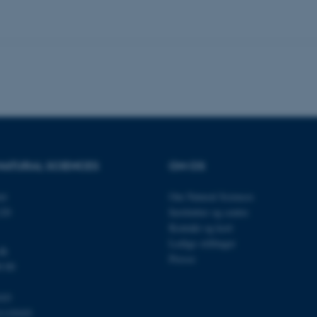
nktioner som navigation mm. Hjemmesiden kan ikke funge
Udbyder / Domæne
Udløb
Beskrivelse
30
Denne cookie sættes af
TYPO3 Association
minutter
TYPO3, og bruges til at 
.au.dk
session, når en backend-
TYPO3 eller Frontend.
30
Dette cookienavn er fo
Typo3 Association
NATURAL SCIENCES
OM OS
minutter
webindholdsstyringssyst
.au.dk
som en brugersessionside
muligt at gemme bruger
et
Om Natural Sciences
tilfælde er det muligvis
kan indstilles ved defau
120
Institutter og centre
dette kan forhindres af 
Kontakt og kort
de fleste tilfælde er det in
ødelagt i slutningen af 
Ledige stillinger
indeholder en tilfældig id
dk
specifikke brugerdata.
Presse
0 00
Session
Denne cookie er en purp
Microsoft Corporation
cookie, der bruges af hj
.au.dk
103
i Microsoft .net- teknolo
til at opretholde en an
1119103