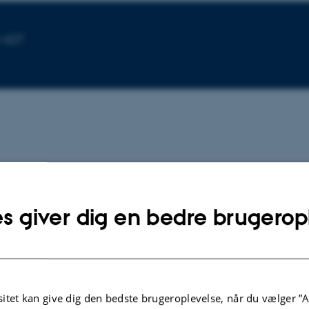
-427
TIDSSKRIFTARTIKEL
s giver dig en bedre brugerop
ty
No swan song for Sun-as-a-star
showing
helioseismology: Performances of
the Solar-SONG prototype for
individual mode characterisation
Breton, S. +7.
itet kan give dig den bedste brugeroplevelse, når du vælger ”A
cal Society