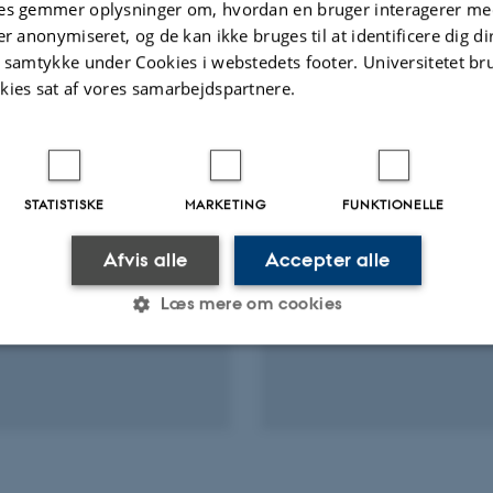
es gemmer oplysninger om, hvordan en bruger interagerer med
Astronomy and Astrophysics
er anonymiseret, og de kan ikke bruges til at identificere dig d
t samtykke under Cookies i webstedets footer. Universitetet br
Fagfællebedømt
Digital
kies sat af vores samarbejdspartnere.
version
vedhæftet
STATISTISKE
MARKETING
FUNKTIONELLE
Afvis alle
Accepter alle
Læs mere om cookies
Statistiske
Marketing
Funktionelle
es hjælper med at gøre hjemmesiden brugbar ved at aktiv