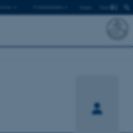
Find
 ph.d.er
Til medarbejdere
English