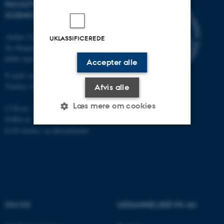
FACULTY OF NATURAL
SCIENCES
Aarhus Universitet
UKLASSIFICEREDE
Ny Munkegade 120
8000 Aarhus C
Accepter alle
E-mail: nat@au.dk
Telefon: 87 15 00 00
Afvis alle
Læs mere om cookies
CVR-nr.: 31119103
EORI-nr.: DK-31119103
EAN-numre:
au.dk/eannumre
Nødvendige
Statistiske
Marketing
Funktionelle
Uklassificerede
Nødvendige cookies hjælper
OM OS
UDDANNELSER PÅ AU
med at gøre hjemmesiden