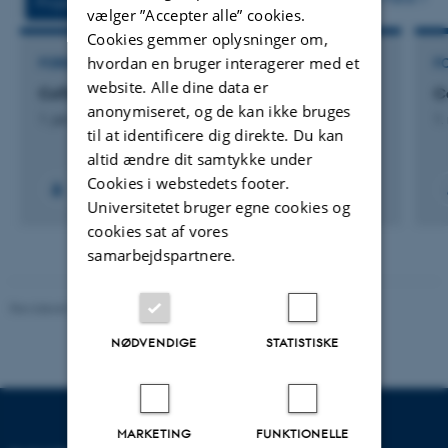
Projekter
Aktiviteter
vælger ”Accepter alle” cookies.
Cookies gemmer oplysninger om,
hvordan en bruger interagerer med et
FORSKNINGSPROJEKT
F
website. Alle dine data er
CoTinker 4.0
C
anonymiseret, og de kan ikke bruges
1. jan. 2026
-
31. jan. 2027
1.
til at identificere dig direkte. Du kan
altid ændre dit samtykke under
Cookies i webstedets footer.
Universitetet bruger egne cookies og
cookies sat af vores
samarbejdspartnere.
Revideret 05.03.2026
-
NAT websupport
NØDVENDIGE
STATISTISKE
MARKETING
FUNKTIONELLE