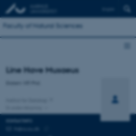
English
Faculty of Natural Sciences
Titel
Line Have Musaeus
Primær tilknytning
Ekstern VIP, Phd.
Institut for Datalogi
En anden tilknytning
KONTAKTINFO
MAILADRESSE
lh@cs.au.dk