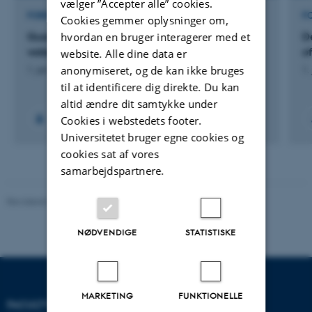
vælger ”Accepter alle” cookies.
FORSKNINGSPROJEKT
F
Cookies gemmer oplysninger om,
Guarding future mussel aquaculture in Danish
D
hvordan en bruger interagerer med et
waters
o
website. Alle dine data er
anonymiseret, og de kan ikke bruges
1. jan. 2020
-
24. okt. 2021
1.
til at identificere dig direkte. Du kan
altid ændre dit samtykke under
Cookies i webstedets footer.
Universitetet bruger egne cookies og
cookies sat af vores
samarbejdspartnere.
Revideret 05.03.2026
-
NAT websupport
NØDVENDIGE
STATISTISKE
MARKETING
FUNKTIONELLE
FACULTY OF NATURAL