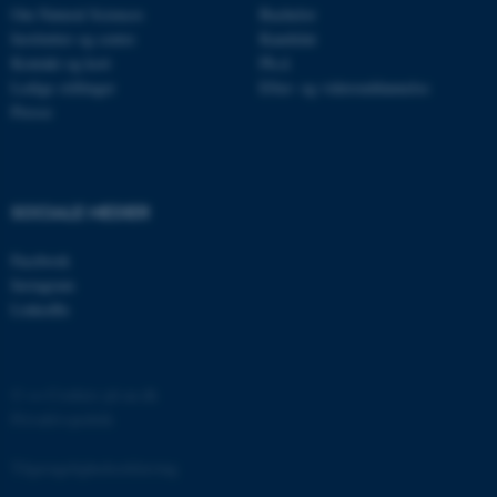
Om Natural Sciences
Bachelor
.au.dk
Institutter og centre
Kandidat
Kontakt og kort
Ph.d.
Ledige stillinger
Efter- og videreuddannelse
fe_typo_user
Typo3 Association
Presse
.au.dk
SOCIALE MEDIER
Facebook
Instagram
LinkedIn
©
—
Cookies på au.dk
Privatlivspolitik
ASP.NET_SessionId
Microsoft Corporation
.au.dk
Tilgængelighedserklæring