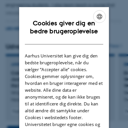
engineering students. I also team teach a course that
introduces Masters students to the key themes and
questions in the philosophy of science. In addition I have
Cookies giver dig en
ENGLISH
taught masters courses in (i) scientometrics, (ii) the
LÆS MERE
bedre brugeroplevelse
Philosophy of Thomas Kuhn, and (iii) the scientific
DANISH
realism/anti-realism debates.
Udvalgte publikationer
Flere
Aarhus Universitet kan give dig den
bedste brugeroplevelse, når du
ANMELDELSE
BI
vælger ”Accepter alle” cookies.
Cole's Smoother Pebbles Rocks: A review of
E
Cookies gemmer oplysninger om,
Jonathan Cole's Smoother Pebbles: Essays in
W
hvordan en bruger interagerer med et
the Sociology of Science
W
website. Alle dine data er
Wray, K.
W
anonymiseret, og de kan ikke bruges
Metascience
Th
til at identificere dig direkte. Du kan
altid ændre dit samtykke under
Fagfællebedømt
F
Digital
Cookies i webstedets footer.
version
Universitetet bruger egne cookies og
vedhæftet