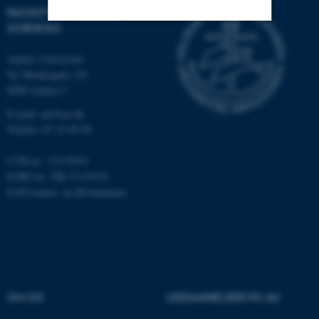
FACULTY OF NATURAL
SCIENCES
Nødvendige
Statistiske
Marketing
Aarhus Universitet
Ny Munkegade 120
Funktionelle
Uklassificerede
8000 Aarhus C
E-mail: nat@au.dk
Telefon: 87 15 00 00
Nødvendige cookies hjælper
med at gøre hjemmesiden
CVR-nr.: 31119103
brugbar ved at aktivere nogle
EORI-nr.: DK-31119103
grundlæggende funktioner
EAN-numre:
au.dk/eannumre
som navigation mm.
Hjemmesiden kan ikke
fungerer uden disse cookies.
OM OS
UDDANNELSER PÅ AU
Navn
Udbyder / Domæne
be_typo_user
TYPO3 Association