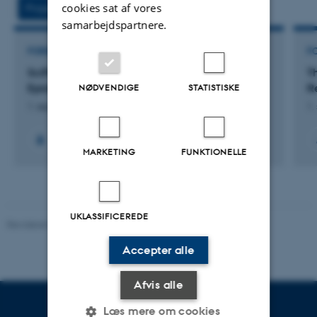
cookies sat af vores
Projekter
Aktiviteter
samarbejdspartnere.
FORSKNINGSPROJEKT
F
SciPub: Scientific Publication: An
T
Epistemological Study
R
NØDVENDIGE
STATISTISKE
1. sep. 2024
-
31. aug. 2025
1.
MARKETING
FUNKTIONELLE
UKLASSIFICEREDE
Revideret 05.03.2026
-
NAT websupport
Accepter alle
Afvis alle
Læs mere om cookies