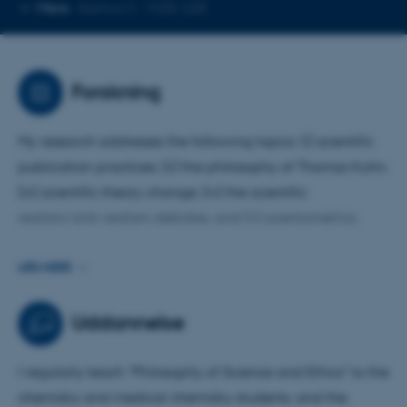
Kopier
Mere
Aarhus C, 1530-228
telefonnummer
Forskning
My research addresses the following topics: (i) scientific
publication practices; (ii) the philosophy of Thomas Kuhn;
(iii) scientific theory change; (iv) the scientific
realism/anti-realism debates; and (v) scientometrics.
I have published three monographs with Cambridge
LÆS MERE
University Press:
Kuhn's Evolutionary Social Epistemology
,
Resisting Scientific Realism
, and
Kuhn's Intellectual Path:
Uddannelse
Charting The Structure of Scientific Revolutions
.
I regularly teach "Philosophy of Science and Ethics" to the
chemistry and medical chemistry students, and the