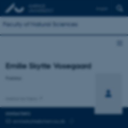
English
Faculty of Natural Sciences
Titel
Emilie Skytte Vosegaard
Primær tilknytning
Postdoc
Institut for Kemi
KONTAKTINFO
MAILADRESSE
emilieskytte@chem.au.dk