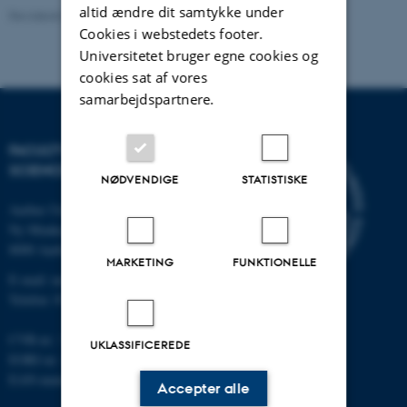
altid ændre dit samtykke under
Revideret 05.03.2026
-
NAT websupport
Cookies i webstedets footer.
Universitetet bruger egne cookies og
cookies sat af vores
samarbejdspartnere.
FACULTY OF NATURAL
SCIENCES
NØDVENDIGE
STATISTISKE
Aarhus Universitet
Ny Munkegade 120
8000 Aarhus C
MARKETING
FUNKTIONELLE
E-mail: nat@au.dk
Telefon: 87 15 00 00
CVR-nr.: 31119103
UKLASSIFICEREDE
EORI-nr.: DK-31119103
EAN-numre:
au.dk/eannumre
Accepter alle