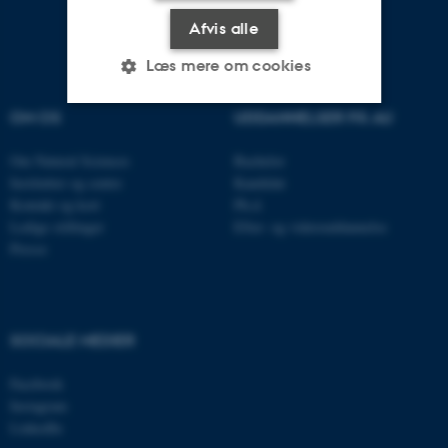
Afvis alle
Læs mere om cookies
OM OS
UDDANNELSER PÅ AU
Nødvendige
Statistiske
Marketing
Om Natural Sciences
Bachelor
Funktionelle
Uklassificerede
Institutter og centre
Kandidat
Kontakt og kort
Ph.d.
Ledige stillinger
Efter- og videreuddannelse
Presse
Nødvendige cookies hjælper
med at gøre hjemmesiden
brugbar ved at aktivere nogle
grundlæggende funktioner
SOCIALE MEDIER
som navigation mm.
Hjemmesiden kan ikke
Facebook
Instagram
fungerer uden disse cookies.
LinkedIn