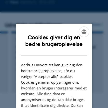
Kopier
Mere
Aarhus C, 1512-225
mailadresse
Udvalgte publikationer
Flere
Cookies giver dig en
TIDSSKRIFTARTIKEL
ENGLISH
bedre brugeroplevelse
Synchrotron X-ray Electron Density Analysis of
DANISH
Chemical Bonding in the Graphitic Carbon
Nitride Precursor Melamine
Vosegaard, E. +7.
Aarhus Universitet kan give dig den
Chemistry - A European Journal
bedste brugeroplevelse, når du
vælger ”Accepter alle” cookies.
Cookies gemmer oplysninger om,
Fagfællebedømt
hvordan en bruger interagerer med et
Digital
website. Alle dine data er
version
vedhæftet
anonymiseret, og de kan ikke bruges
til at identificere dig direkte. Du kan