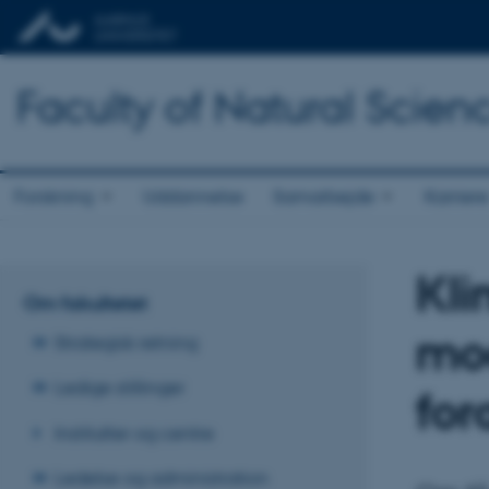
Faculty of Natural Scien
Forskning
Uddannelse
Samarbejde
Karriere
Kli
Om fakultetet
mod
Strategisk retning
Ledige stillinger
for
Institutter og centre
Ledelse og administration