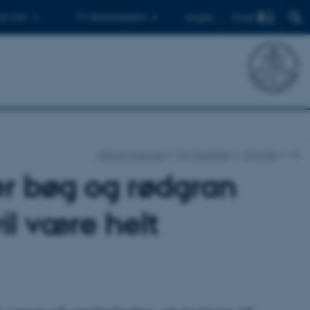
Find
 ph.d.er
Til medarbejdere
English
Natural Sciences
Om fakultetet
Nyheder
vis
r bøg og rødgran
il være helt