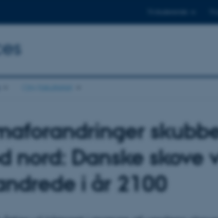
Til studerende
Til
ces
Om fakultetet
maforandringer skubbe
 nord: Danske skove v
andrede i år 2100