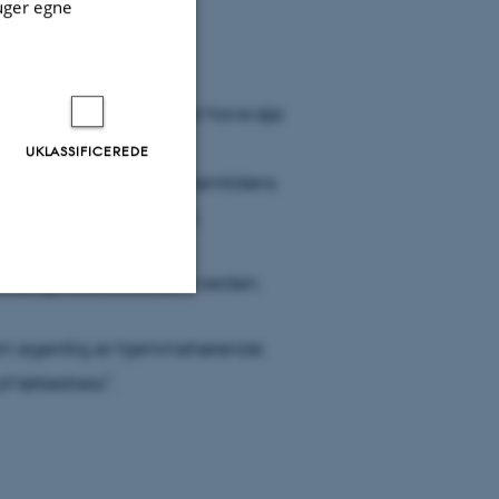
uger egne
tiv, når det gælder
ersitetsformål. Man skal have øje
ikre træarterne og have
UKLASSIFICEREDE
g som træplantager. Fremtidens
s nye træer”, siger han.
ad de gør andre steder i verden.
Uklassificerede
, som egentlig er hjemmehørende
tørkestress”.
ere nogle
rer uden disse