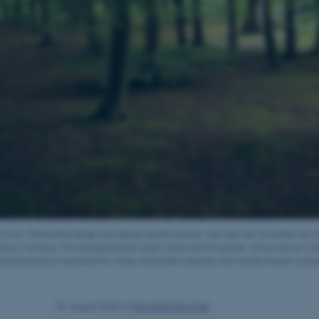
rives i Danmarks kølige og fugtige løvskovszone, men det kan forandre sig i å
bliver varmere. Hvis temperaturen stiger mere end få grader, bliver det for va
Danmark blive hjemsted for knapt så kendte træarter som tyrkisk hassel, fryn
18. august 2025
af
Henriette Stevnhøj