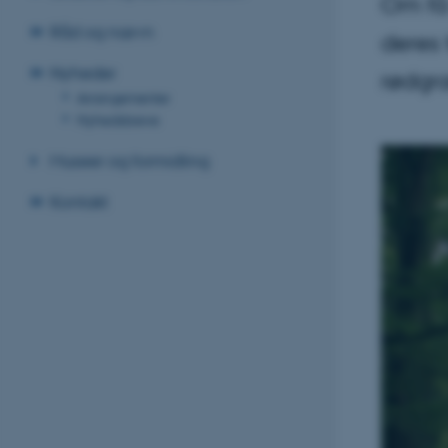
Om få 
Råd og nævn
deres 
Nyheder
rødgra
Arrangementer
Nyhedsbreve
Museer og formidling
Kontakt