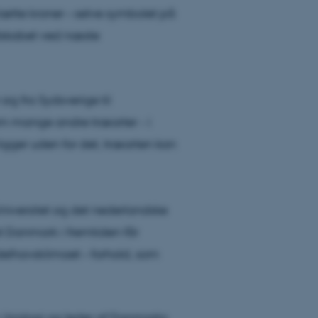
tte kroner – selve symbolet på
dskabet ved næste
sig fra Sydsverige til
om mange andre træarter - i
ligger uden for det, træarten kan
 Universitet og det nederlandske
t Danmark i fremtiden får
elhavsklimaet – forhold, som
 i biologi og leder af Danmarks