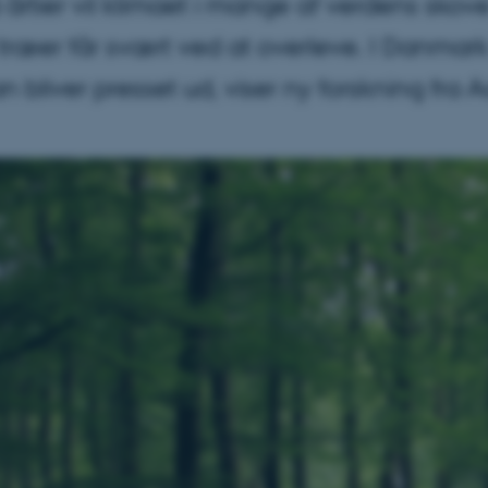
årtier vil klimaet i mange af verdens sko
træer får svært ved at overleve. I Danmark 
n bliver presset ud, viser ny forskning fra A