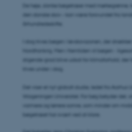
De høje, slanke bøgetræer med mørkegrønne, tæ
den danske skov – kan være forsvundet fra lan
århundredeskifte.
I dag trives bøgen i løvskovszonen, der strækker 
Nordfrankrig. Men i fremtiden vil bøgen - liges
stigende grad blive udsat for klimaforhold, der 
trives under i dag.
Det viser et nyt globalt studie, ledet fra Aarhus
Wageningen Universitet. For bøg betyder det, a
varmere og tørrere somre, som minder om midd
bøgetræet har svært ved at klare.
Det fortæller Jens-Christian Svenning, professor