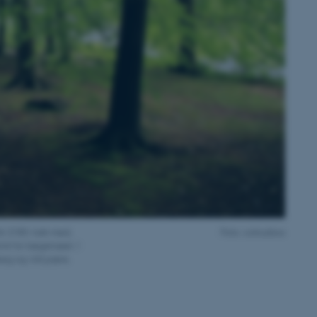
r 2100 i takt med,
Foto: colourbox
rmt for bøgetræet. I
seeg og vild pære.