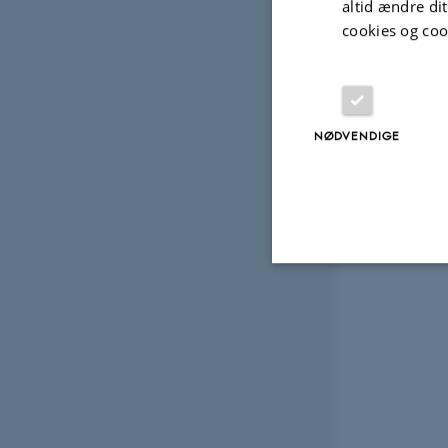
altid ændre di
cookies og coo
NØDVENDIGE
Nødvendige
Nødvendige cooki
grundlæggende fu
cookies.