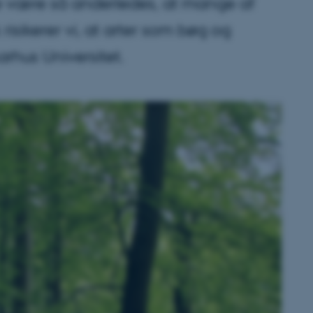
ve være så anderledes, at mange af
risikerer vi, at arter som bøg og
arhus Universitet.