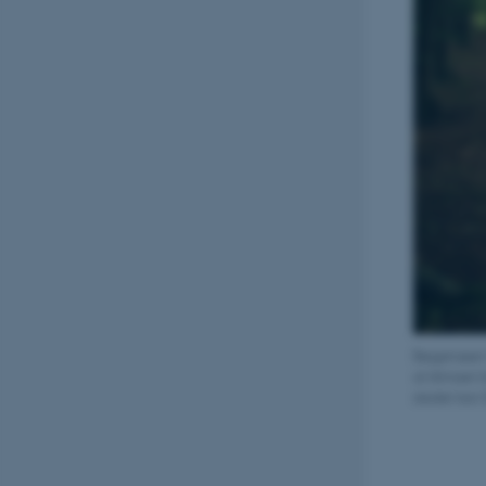
Bøgetræet t
at klimaet 
stedet kan 