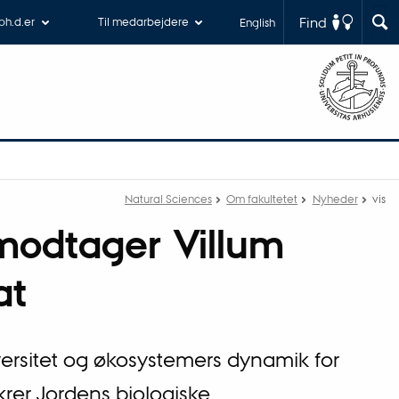
Find
 ph.d.er
Til medarbejdere
English
Natural Sciences
Om fakultetet
Nyheder
vis
modtager Villum
at
iversitet og økosystemers dynamik for
ikrer Jordens biologiske