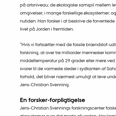
på artsniveau; de økologiske samspil mellem l
omgivelser; i mange forskellige økosystemer; og 
nutiden. Han forsker i at beskrive de forvented
livet på Jorden i fremtiden.
”Hvis vi fortsætter med de fossile brændstof-ud
forskning, at over tre milliarder mennesker komme
middeltemperatur på 29 grader eller mere ved 
svarer til de varmeste steder i sydkanten af Sah
forhold, det bliver nærmest umuligt at leve under
Jens-Christian Svenning.
En forsker-forpligtigelse
Jens-Christian Svennings forskningscenter forske
økosystemer over det meste af verden. Her kom