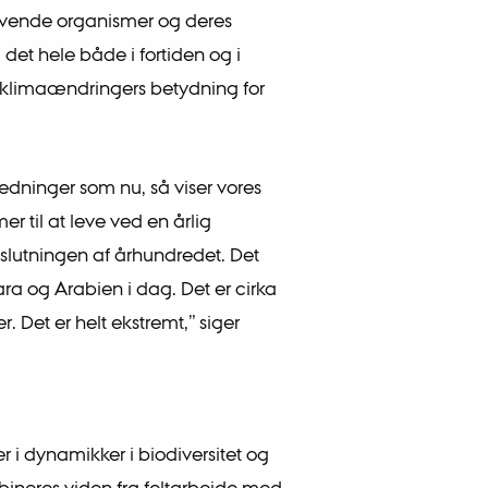
evende organismer og deres
det hele både i fortiden og i
e klimaændringers betydning for
ledninger som nu, så viser vores
r til at leve ved en årlig
slutningen af århundredet. Det
ara og Arabien i dag. Det er cirka
. Det er helt ekstremt,” siger
r i dynamikker i biodiversitet og
bineres viden fra feltarbejde med