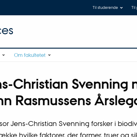
Til studerende
Til
ces
Om fakultetet
s-Christian Svenning 
nn Rasmussens Årsleg
sor Jens-Christian Svenning forsker i biod
ække hvilke faktorer, der former, truer og s