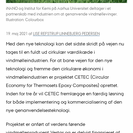
iNANO og Institut for Kemi på Aarhus Universitet deltager i et
partnerskab med industrien om at genanvende vindmøllevinger.
Illustration: Colourbox
19. maj 2021
af
LISE REFSTRUP LINNEBJERG PEDERSEN
Med den nye teknologi kan det sidste skridt på vejen nu
tages til en fuldt ud cirkulær værdikæde i
vindmølleindustrien. For at bane vejen for den nye
teknologi og fremme den cirkulære økonomi i
vindmølleindustrien er projektet CETEC (Circular
Economy for Thermosets Epoxy Composites) oprettet.
Inden for tre år vil CETEC fremlægge en færdig løsning
for både implementering og kommercialisering af den
nye genanvendelsesteknologi.
Projektet er anført af verdens førende
vindmølleproducent Vestas og er delvist finansieret af