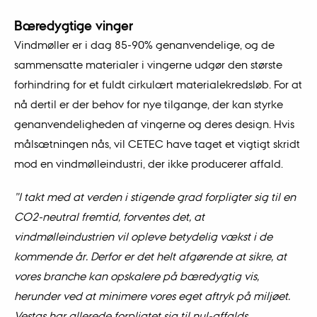
Bæredygtige vinger
Vindmøller er i dag 85-90% genanvendelige, og de
sammensatte materialer i vingerne udgør den største
forhindring for et fuldt cirkulært materialekredsløb. For at
nå dertil er der behov for nye tilgange, der kan styrke
genanvendeligheden af vingerne og deres design. Hvis
målsætningen nås, vil CETEC have taget et vigtigt skridt
mod en vindmølleindustri, der ikke producerer affald.
”I takt med at verden i stigende grad forpligter sig til en
CO2-neutral fremtid, forventes det, at
vindmølleindustrien vil opleve betydelig vækst i de
kommende år. Derfor er det helt afgørende at sikre, at
vores branche kan opskalere på bæredygtig vis,
herunder ved at minimere vores eget aftryk på miljøet.
Vestas har allerede forpligtet sig til nul-affalds