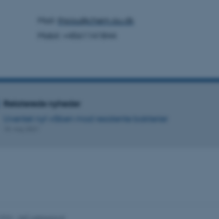
Mail:
thpou@chem.au.dk
Mobil: +4561141844
Udbyder / Domæne
Udløb
Beskrivelse
30
Denne cookie sættes af
TYPO3 Association
minutter
TYPO3, og bruges til at 
.au.dk
session, når en backend-
TYPO3 eller Frontend.
30
Dette cookienavn er fo
Typo3 Association
minutter
webindholdsstyringssyst
.au.dk
som en brugersessionside
Relaterede nyheder
muligt at gemme bruger
tilfælde er det muligvis
Uventet nyt våben mod resistente bakterier
kan indstilles ved defau
dette kan forhindres af 
18. maj 2021
de fleste tilfælde er det in
ødelagt i slutningen af 
indeholder en tilfældig id
specifikke brugerdata.
Session
Denne cookie er en purp
Microsoft Corporation
cookie, der bruges af hj
.au.dk
i Microsoft .net- teknolo
til at opretholde en an
Session
Generel formål platform 
Oracle Corporation
websteder skrevet i JSP. 
.au.dk
opretholde en anonym br
.2026
-
NAT websupport