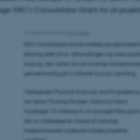
er ERC’s Consolidator Grant for sit projek
10. december 2019
af
Tina Fruelund
ERC Consolidator Grants tildeles exceptionelle 
erfaring efter ph.d.-afhandlingen og med substa
bag sig, der vidner om en lovende forskerkarrie
gennemsnitlig på 2 millioner Euro pr. bevilling.
I kategorien Physical Sciences and Engineering
har lektor Thomas Poulsen, Institut for Kemi
modtaget 15 millioner kr. til sit projekt Recypion
der vil undersøge en klasse af naturligt
forekommende molekyler kaldet polyether