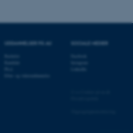
at understøtte
vilket sikrer, at
er bliver dirigeret til
er browsersession.
dFusion-applikationer.
 CFID hjælper denne
dentificere en klientenhed
t muligt for webstedet at
UDDANNELSER PÅ AU
SOCIALE MEDIER
nsvariabler. Hvordan
kke for webstedet. CFTOKEN
l til identifikation af
Bachelor
Facebook
Kandidat
Instagram
f løsning af
Ph.d.
LinkedIn
 fra OneTrust. Den
ategorierne af cookies,
Efter- og videreuddannelse
og om besøgende har
ge samtykke til brugen af
det muligt for
re, at cookies i hver
©
—
Cookies på au.dk
gerens browser, når der
Privatlivspolitik
okien har en normal
lbagevendende besøgende på
cer husket. Den
Tilgængelighedserklæring
nger, der kan identificere
af websteder, der køres på
tformen. Det bruges til
125721 / i31
for at sikre, at