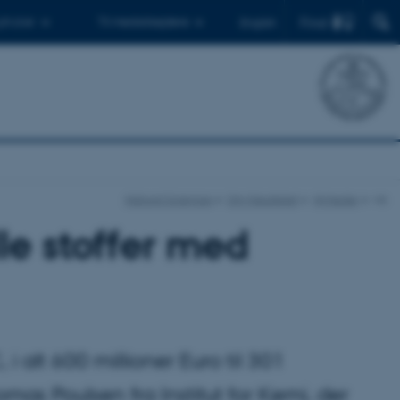
Find
 ph.d.er
Til medarbejdere
English
Natural Sciences
Om fakultetet
Nyheder
vis
le stoffer med
i alt 600 millioner Euro til 301
mas Poulsen fra Institut for Kemi, der