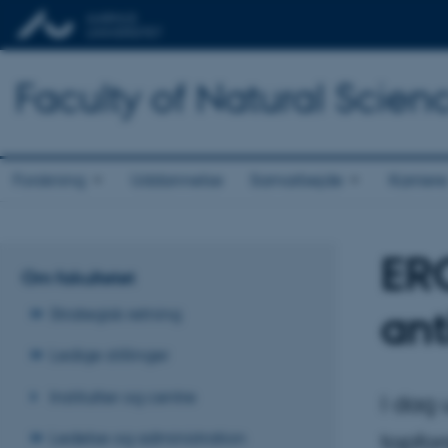
Faculty of Natural Scien
Forskning
Uddannelse
Samarbejde
Karriere
ERC
Om fakultetet
ant
Strategisk retning
Ledige stillinger
Institutter og centre
I dag 
Ledelse og administration
topfor