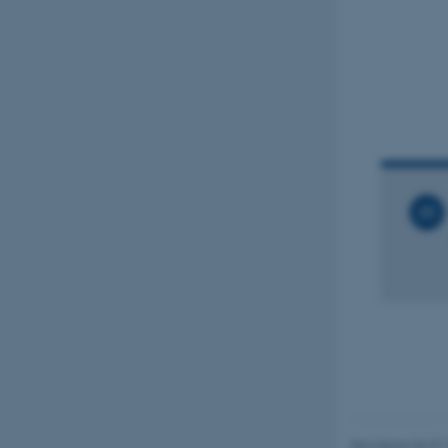
Navn
be_typo_user
fe_typo_user
ASP.NET_SessionId
JSESSIONID
Revideret 06.07