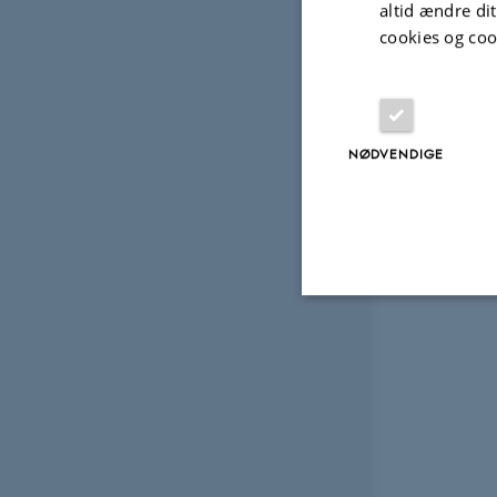
altid ændre di
cookies og coo
NØDVENDIGE
Nødvendige
Nødvendige cooki
grundlæggende fu
cookies.