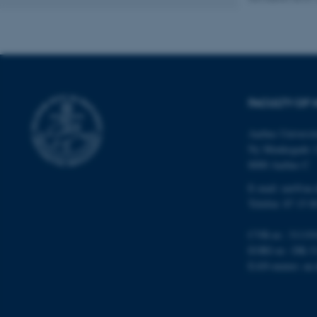
AWSALBTGCORS
CFTOKEN
FACULTY OF 
Aarhus Universit
Ny Munkegade 
OptanonConsent
8000 Aarhus C
E-mail: nat@au.
Telefon: 87 15 0
CVR-nr.: 31119
EORI-nr.: DK-3
EAN-numre:
au
ARRAffinity