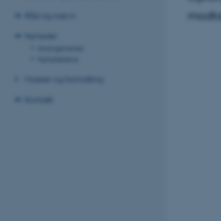
modtag
Råd og nævn
Nyheder
Arrangementer
Nyhedsbreve
Museer og formidling
Kontakt