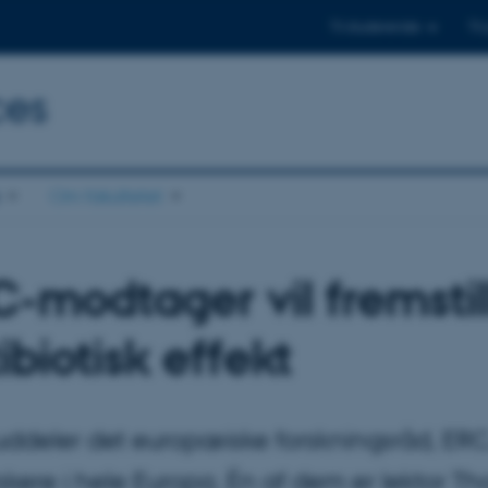
Til studerende
Til
ces
Om fakultetet
-modtager vil fremstil
ibiotisk effekt
uddeler det europæiske forskningsråd, ERC, 
skere i hele Europa. Én af dem er lektor Tho