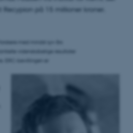
t Recypion på 15 millioner kroner.
forskere med mindst syv års
ntielle videnskabelige resultater
re. ERC-bevillingen er
,