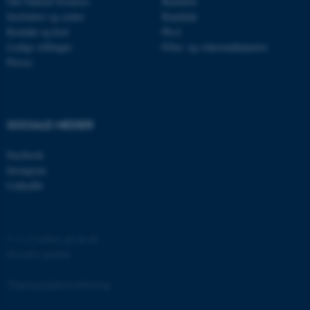
Om Natural Sciences
Bachelor
Institutter og centre
Kandidat
Kontakt og kort
Ph.d.
Ledige stillinger
Efter- og videreuddannelse
Presse
ASP.NET_SessionId
Microsoft Corporation
.au.dk
SOCIALE MEDIER
Facebook
Instagram
JSESSIONID
Oracle Corporation
LinkedIn
.au.dk
©
—
Cookies på au.dk
ARRAffinity
Microsoft Corporation
Privatlivspolitik
.mitstudie.au.dk
Tilgængelighedserklæring