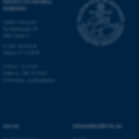
FACULTY OF NATURAL
brugbar ved at aktivere nogle
SCIENCES
grundlæggende funktioner
som navigation mm.
Aarhus Universitet
Hjemmesiden kan ikke
Ny Munkegade 120
fungerer uden disse cookies.
8000 Aarhus C
E-mail: nat@au.dk
Telefon: 87 15 00 00
Navn
Udbyder / Domæne
CVR-nr.: 31119103
be_typo_user
TYPO3 Association
.au.dk
EORI-nr.: DK-31119103
EAN-numre:
au.dk/eannumre
fe_typo_user
Typo3 Association
.au.dk
OM OS
UDDANNELSER PÅ AU