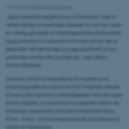
12. maj 2023
af
Rasmus Kerrn-Jespersen
”Jeg er personligt ærgerlig over, at David har valgt at
vende tilbage til forskningen allerede nu. Han har været
en virkelig god leder af forskningsområdet på fakultetet,
og jeg kommer til at savne at have ham som en del af
dekanatet. Når det er sagt, kan jeg godt forstå, at han
griber den chance, der nu byder sig,” siger dekan
Kristian Pedersen.
Chancen, David har besluttet sig for at gribe, er et
forskningsprojekt om lagring af CO2. Projektets detaljer
er endnu ikke helt klar til offentliggørelse, men der ligger
et stort arbejde i at koordinere samarbejdet mellem de
forskellige interessenter, herunder Klimafonden Skive,
Klima-, Energi- og Forsyningsministeriet og forskerne fra
Institut for Geoscience.