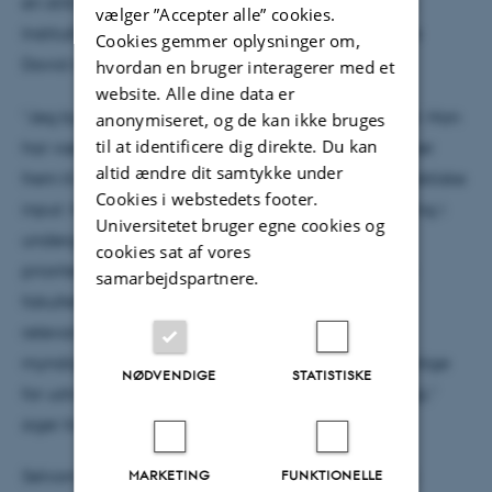
en stilling som professor på Institut for Geoscience.
vælger ”Accepter alle” cookies.
Institutleder Jan Piotrowski ser frem til igen at have
Cookies gemmer oplysninger om,
David med på holdet.
hvordan en bruger interagerer med et
website. Alle dine data er
”Jeg byder David velkommen tilbage på instituttet. Han
anonymiseret, og de kan ikke bruges
til at identificere dig direkte. Du kan
har været en af vores allerbedste forskere, og jeg ser
altid ændre dit samtykke under
frem til hans revitaliserede videnskabelige og didaktiske
Cookies i webstedets footer.
input. Hans intention om at fokusere på CO2-lagring i
Universitetet bruger egne cookies og
undergrunden matcher fuldstændig instituttets
cookies sat af vores
prioriteringer. Jeg håber også, at hans erfaring fra
samarbejdspartnere.
fakultetsledelsen og hans nyvundne kontakter til
relevante aktører inden for både det private og
myndigheder som prodekan vil være enormt gavnlige
NØDVENDIGE
STATISTISKE
for udviklingen af instituttets fremadrettede strategi,”
siger Institutleder Jan Piotrowski.
MARKETING
FUNKTIONELLE
Selvom David fra 1. august officielt er professor på