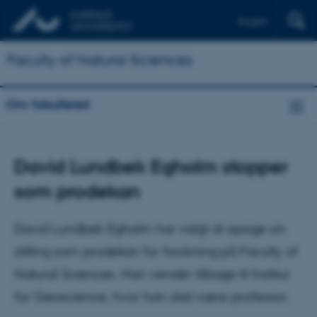
English
Faculty of Natural Sciences
Om fakultetet
David Lundbek Egholm stopper
som prodekan
David Lundbek Egholm har valgt at opsige sin
stilling som prodekan for forskning på Faculty of
Natural Sciences. Han vender tilbage til Institut
for Geoscience, hvor han skal være professor.