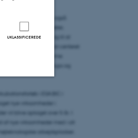
dover økonomisk støtte også
ace Agency, universiteter,
 forretningsudvikling og til at
UKLASSIFICEREDE
ngspartnere. Samtidig skal centeret
virksomheder ved at fremme
jde med centerets startups og
Uklassificerede
nkubationsforløb i ESA BIC i
taget nye virksomheder i
 vil blive optaget over 5 år. I
ere nogle
uld af nye virksomheder med i alt
rer uden disse
højteknologiske arbejdspladser.