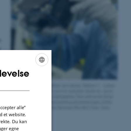
s
t
levelse
ENGLISH
DANISH
Små og billige nanosatellitter som denne, Delphini-1 - Aarhus
Universitets første satellit, som for nylig blev sendt op - giver
SA
nye muligheder for rum-iværksættere. Rum-erhvervet bliver
nu støttet af national millionsatsning på etableringen af ESA
ccepter alle”
Business Incubation Center Denmark (ESA BIC). Foto: Vichi
Antoci
 et website.
irekte. Du kan
uger egne