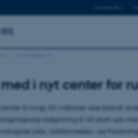
Til studerende
Til
ces
Om fakultetet
med i nyt center for 
 center til knap 50 millioner skal blandt an
ningsmæssig rådgivning til 40 start-ups me
nologiske jobs. Uddannelses- og Forsknings