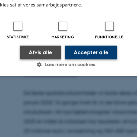
kies sat af vores samarbejdspartnere.
I centeret kan iværksættere og virksomheder u
trække på teknisk eksperthjælp fra European Sp
GTS’ere samt virksomheder. Der er også hjælp til
STATISTISKE
MARKETING
FUNKTIONELLE
søge finansiering, og hjælp til at finde forretni
Afvis alle
Accepter alle
også bidrage til innovation hos eksisterende 
Læs mere om cookies
anvendelse af ny viden og teknologi i samarbe
universitetsstuderende.
Statistiske
Marketing
Funktionelle
De første opstartsvirksomheder vil starte deres i
januar 2020. To gange hvert år vil der blive op
inkubatoren. 40 nye højteknologiske virksomheder
es hjælper med at gøre hjemmesiden brugbar ved at aktiv
2025 er målet at indsatsen har resulteret i et k
nktioner som navigation mm. Hjemmesiden kan ikke funge
20 millioner euro i omsætning og 350-400 nye 