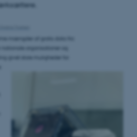
ærksættere.
hristina Troelsen
norme mængder af gratis data fra
 nationale organisationer og
ing givet store muligheder for
e