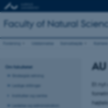
Faculty of Natural Scien
Forskning
Uddannelse
Samarbejde
Karriere
AU 
Om fakultetet
Strategisk retning
Et nyt
Ledige stillinger
forret
Institutter og centre
højtek
Ledelse og administration