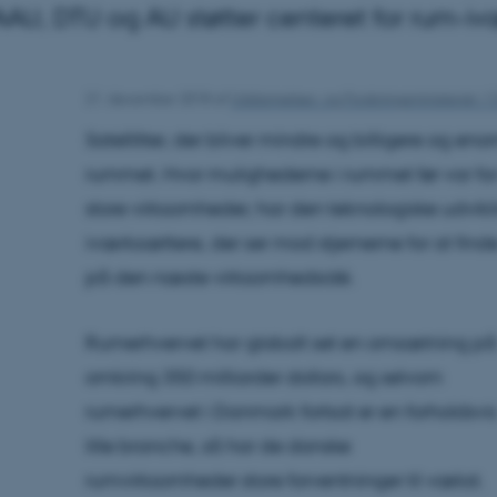
AU, DTU og AU støtter centeret for rum-iv
21. december 2018
af
Uddannelses- og Forskningsministeriet / C
Satellitter, der bliver mindre og billigere og e
rummet. Hvor mulighederne i rummet før var for
store virksomheder, har den teknologiske udvikl
iværksættere, der ser mod stjernerne for at find
på den næste virksomhedsidé.
Rumerhvervet har globalt set en omsætning på
omkring 350 milliarder dollars, og selvom
rumerhvervet i Danmark fortsat er en forholdsvis
lille branche, så har de danske
rumvirksomheder store forventninger til vækst.