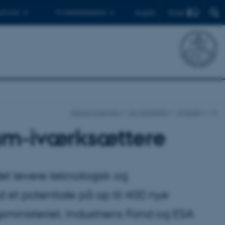
Find
 ph.d.er
Til medarbejdere
English
Natural Sciences
Om fakultetet
Nyheder
vis
rum-iværksættere
det levere teknologisk og
d et potentiale på op til 400 nye
ministeriet, Industriens Fond og ESA