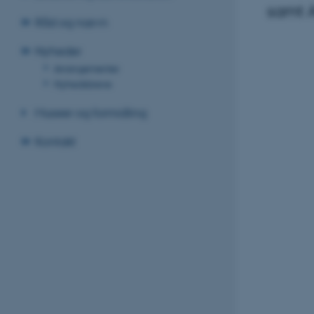
samt A
Råd og nævn
Nyheder
Arrangementer
Nyhedsbreve
Museer og formidling
Kontakt