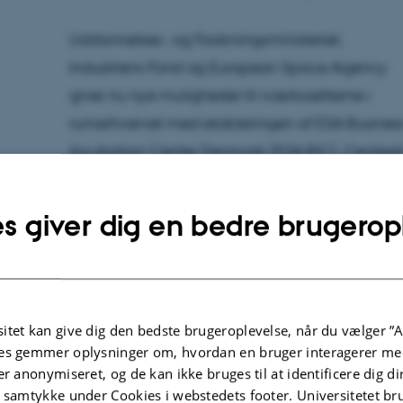
Uddannelses- og Forskningsministeriet,
Industriens Fond og European Space Agency
giver nu nye muligheder til iværksætterne i
rumerhvervet med etableringen af ESA Busines
Incubation Center Denmark (ESA BIC). Centere
er forankret ved DTU, AAU og AU samt støttet af
en række virksomheder og fonde, og skal
s giver dig en bedre brugerop
hjælpe nye start-ups og etablerede
virksomheder, der udnytter og udvikler
rumteknologi eller satellitdata. Der etableres E
BIC hubs ved Danmarks Tekniske Universitet
itet kan give dig den bedste brugeroplevelse, når du vælger ”A
samt ved Aalborg Universitet og Aarhus
es gemmer oplysninger om, hvordan en bruger interagerer med
Universitet. Det er i disse hubs, at ESA BIC
er anonymiseret, og de kan ikke bruges til at identificere dig d
t samtykke under Cookies i webstedets footer. Universitetet br
aktiviteterne i Danmark vil være koncentreret.