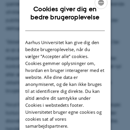
gælder for de shows, universitetets egne kemistuderende
Cookies giver dig en
afvikler. Her er sikkerheden helt central, især fordi
ENGLISH
bedre brugeroplevelse
publikum ofte sidder tæt på, og det typisk er børn, der
DANISH
deltager.
"Sikkerheden er i højsædet, når vi laver kemishows. Der
Aarhus Universitet kan give dig den
bedste brugeroplevelse, når du
er en skærm mellem publikum og de kemiske
vælger ”Accepter alle” cookies.
eksperimenter, særligt når der arbejdes med røg eller
Cookies gemmer oplysninger om,
kontrollerede eksplosioner. Hver gang vi laver noget nyt
hvordan en bruger interagerer med et
eller ændrer en procedure, laver vi en
website. Alle dine data er
sikkerhedsvurdering og grundig afprøvning, før det
anonymiseret, og de kan ikke bruges
bruges foran et publikum," siger Peter Hald.
til at identificere dig direkte. Du kan
altid ændre dit samtykke under
Forud for at lave shows er de studerende på et todages
Cookies i webstedets footer.
Universitetet bruger egne cookies og
kursus i arbejdsmiljø og kemikaliesikkerhed, og under
cookies sat af vores
showet er de altid selv beskyttet med sikkerhedsbriller,
samarbejdspartnere.
handsker og kitler.