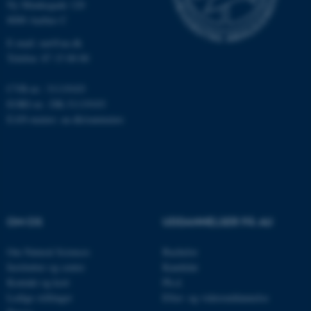
Ny Munkegade 120
8000 Aarhus C
fe_typo_user
Typo3 Association
E-mail: nat@au.dk
.au.dk
Telefon: 87 15 00 00
CVR-nr.: 31119103
EORI-nr.: DK-31119103
EAN-numre:
au.dk/eannumre
OM OS
UDDANNELSER PÅ AU
ASP.NET_SessionId
Microsoft Corporation
.au.dk
Om Natural Sciences
Bachelor
Institutter og centre
Kandidat
Kontakt og kort
Ph.d.
Ledige stillinger
Efter- og videreuddannelse
JSESSIONID
Oracle Corporation