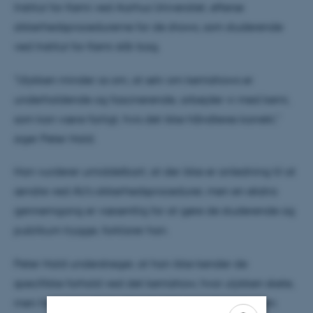
Institut for Kemi ved Aarhus Universitet, efterse
sikkerhedsprocedurerne for de shows, som studerende
ved Institut for Kemi står bag.
"Ulykken minder os om, at selv om kemishows er
underholdende og fascinerende, arbejder vi med kemi,
som kan være farligt, hvis det ikke håndteres korrekt,"
siger Peter Hald.
Han vurderer umiddelbart, at der ikke er anledning til at
ændre ved AU’s sikkerhedsprocedurer, men en ekstra
gennemgang er væsentlig for at gøre de studerende og
publikum trygge, forklarer han.
Peter Hald understreger, at han ikke kender de
specifikke forhold ved det kemishow, hvor ulykken skete,
men fokuserer på de sikkerhedsforanstaltninger, som