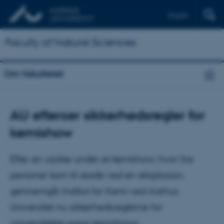
English
Faculty of Natural Sciences
Om fakultetet
AU efterser sikkerhedsregler for
kemishow
Efter en ulykke under et kemishow, hvor fire
personer kom til skade ved en eksplosion,
gennemgår Institut for Kemi ved Aarhus
Universitet nu sikkerhedsreglerne for
universitetets egne kemishows.