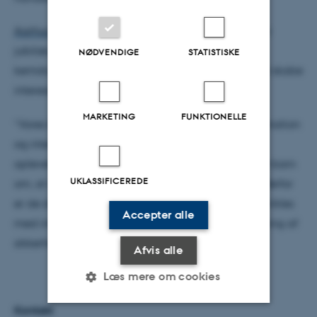
Aarhus Universitets kemishow
fejrede i 2023 25-års
jubilæum, og igennem alle årene har det været
NØDVENDIGE
STATISTISKE
kemistuderende, som afvikler showene. Målet er at skabe
interesse for naturvidenskab.
MARKETING
FUNKTIONELLE
”Vores kemistuderende formidler begejstring, fascination
og interesse, og det må – udover at give en sjov
oplevelse her og nu – gerne plante en tanke hos et barn
UKLASSIFICEREDE
om, at naturvidenskab er spændende og vigtigt. Derfor
er de studerende meget optagede af, at shows afvikles
Accepter alle
med intens energi, men det sker aldrig på bekostning af
sikkerheden”, siger Peter Hald.
Afvis alle
Læs mere om cookies
Kontakt