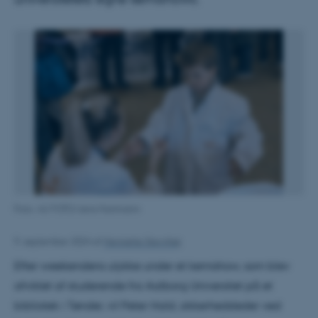
Foto: AU FOTO/Jens Hartmann
9. september 2024
af
Henriette Stevnhøj
Efter weekendens ulykke under et kemishow, som blev
afviklet af studerende fra Aalborg Universitet på et
bibliotek i Tønder, vil Peter Hald, sikkerhedsleder ved