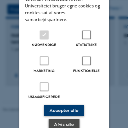
version
Universitetet bruger egne cookies og
vedhæftet
Flere
Projekter
Aktiviteter
cookies sat af vores
samarbejdspartnere.
FORSKNINGSPROJEKT
F
PARC: Partnerskab for risikovurdering af
B
kemikalier
1.
NØDVENDIGE
STATISTISKE
1. jan. 2026
-
31. dec. 2026
MARKETING
FUNKTIONELLE
UKLASSIFICEREDE
Revideret 05.03.2026
-
NAT websupport
Accepter alle
Afvis alle