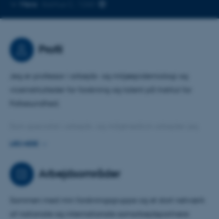
Kopier
Mere
Aarhus C, 1260
telefonnummer
Profil
Jeg er professor i arbejds- og miljøepidemiologi og
viceinstitutleder for forskning og talent på Institut for
Folkesundhed.
Som specialist i arbejds- og miljømedicin arbejder jeg
med samspillet mellem miljø og sundhed, og mine
LÆS MERE
primære forskningsområder er luftvejssygdomme, allergi
og eksponeringsvurdering – primært inden for
Arbejdsområder
folkesundhed og arbejdsmiljø.
Sammen med min forskningsgruppe og et stort netværk
Jeg har en særlig interesse i miljø-mikrobiom og dets
af nationale og internationale samarbejdspartnere
betydning for menneskers sundhed, samt en passion for