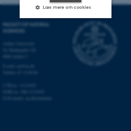
Læs mere om cookies
FACULTY OF NATURAL
Nødvendige
Statistiske
Marketing
SCIENCES
Funktionelle
Uklassificerede
Aarhus Universitet
Ny Munkegade 120
8000 Aarhus C
Nødvendige cookies hjælper
E-mail: nat@au.dk
med at gøre hjemmesiden
Telefon: 87 15 00 00
brugbar ved at aktivere nogle
CVR-nr.: 31119103
grundlæggende funktioner
EORI-nr.: DK-31119103
som navigation mm.
EAN-numre:
au.dk/eannumre
Hjemmesiden kan ikke
fungerer uden disse cookies.