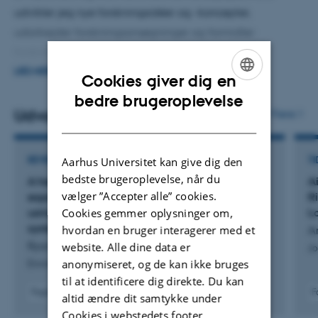
udvikler jeg nye forskningsidéer og -koncepter,
generationsstudier om miljøeksponering og
udarbejder forskningsansøgninger og formidler
sundhedseffekter i fremtidige generationer.
forskningsresultater til både samfundet og den
akademiske verden.
LÆS MERE
Cookies giver dig en
ENGLISH
bedre brugeroplevelse
Jeg er involveret i undervisning, primært inden for miljø
Udvalgte publikationer
Flere
DANISH
og sundhed.
Som viceinstitutleder for forskning og talent har jeg fokus
REVIEW
TI
Aarhus Universitet kan give dig den
bedste brugeroplevelse, når du
på at støtte forskere i at udføre fremragende forskning i
A health-based recommended occupational
A
vælger ”Accepter alle” cookies.
exposure limit for isoflurane and sevoflurane
R
et trygt og inspirerende miljø.
using experimental animal data based on a
L
Cookies gemmer oplysninger om,
systematic review and dose-response analysis
hvordan en bruger interagerer med et
A
Ryan, K. +13.
website. Alle dine data er
Jo
anonymiseret, og de kan ikke bruges
Environmental Toxicology and Pharmacology
til at identificere dig direkte. Du kan
Fagfællebedømt
F
altid ændre dit samtykke under
Digital
Cookies i webstedets footer.