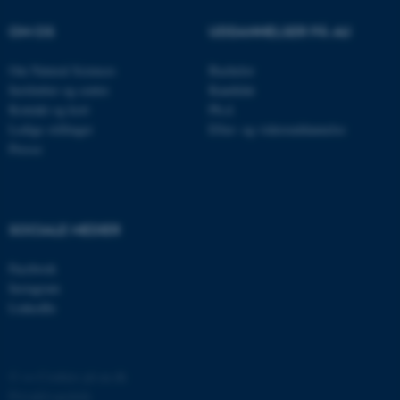
Navn
Udbyder / Domæne
be_typo_user
TYPO3 Association
OM OS
UDDANNELSER PÅ AU
.au.dk
Om Natural Sciences
Bachelor
Institutter og centre
Kandidat
Kontakt og kort
Ph.d.
fe_typo_user
Typo3 Association
Ledige stillinger
Efter- og videreuddannelse
.au.dk
Presse
SOCIALE MEDIER
Facebook
Instagram
LinkedIn
ASP.NET_SessionId
Microsoft Corporation
©
—
Cookies på au.dk
.au.dk
Privatlivspolitik