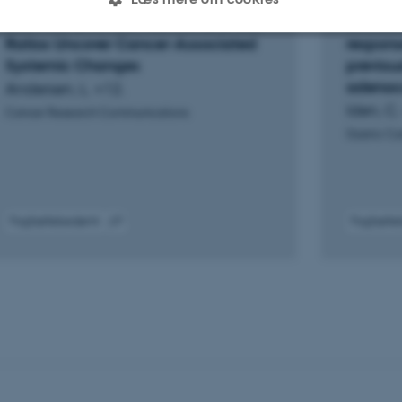
Cell-Free DNA-Derived Immune Cell
Circula
Ratios Uncover Cancer-Associated
respons
Systemic Changes
previou
Statistiske
Marketing
Funktionelle
adenoc
Andersen, L. +12.
Iden, C.
Cancer Research Communications
Gastric C
es hjælper med at gøre hjemmesiden brugbar ved at aktiv
nktioner som navigation mm. Hjemmesiden kan ikke funge
Fagfællebedømt
Fagfæll
Digital
version
Udbyder / Domæne
Udløb
Beskrivelse
vedhæftet
30
Denne cookie sættes af
TYPO3 Association
minutter
TYPO3, og bruges til at 
.au.dk
session, når en backend-
TYPO3 eller Frontend.
30
Dette cookienavn er fo
Typo3 Association
minutter
webindholdsstyringssyst
.au.dk
som en brugersessionside
muligt at gemme bruger