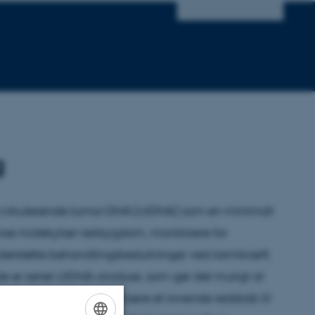
g
cirkulerende tumor DNA (ctDNA) som en minimalt
åvise molekylær restsygdom, monitorere for
erstøtte behandlingsbeslutninger ved tarmkræft.
de er seriel ctDNA-analyse, som gør det muligt at
stighed. Dette kunne være et lovende redskab til