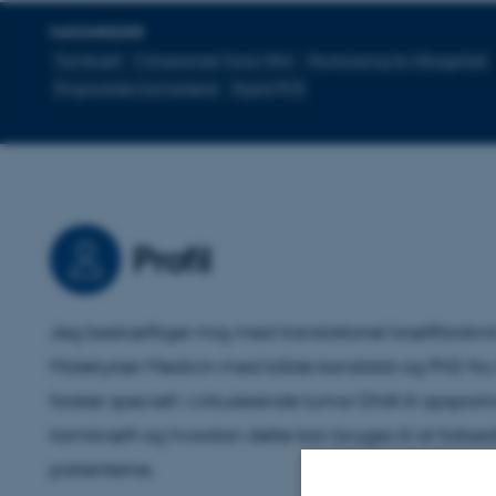
FAGOMRÅDER
Tarmkræft
Cirkulerende Tumor DNA
Monitorering for tilbagefald
Prognostiske biomarkører
Digital PCR
Profil
Jeg beskæftiger mig med translationel kræftforskn
Molekylær Medicin med både kandidat og PhD fra A
forsker specielt i cirkulerende tumor DNA til opsporin
tarmkræft og hvordan dette kan bruges til at forbe
patienterne.