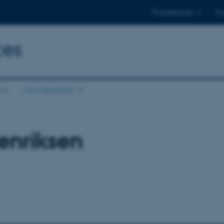
Til studerende
Til
ces
Om fakultetet
enriksen