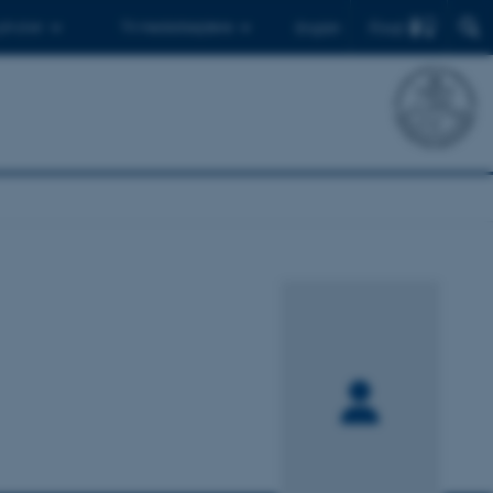
Find
 ph.d.er
Til medarbejdere
English