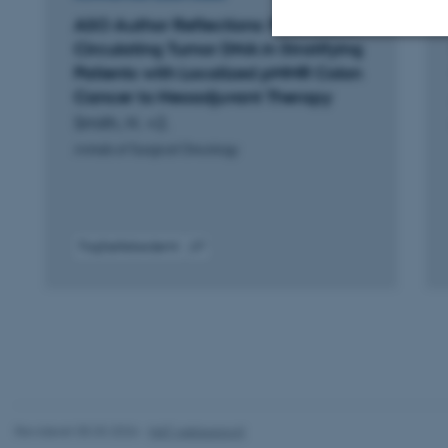
ASO Author Reflections: Potential of
Circulating Tumor DNA in Stratifying
Patients with Localized pMMR Colon
Nødvendige
Cancer to Neoadjuvant Therapy
Smith, H. +2.
Annals of Surgical Oncology
Nødvendige cooki
grundlæggende fu
cookies.
Fagfællebedømt
Digital
version
Navn
vedhæftet
be_typo_user
fe_typo_user
Revideret 05.03.2026
-
NAT websupport