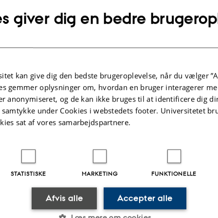
at identificere særligt agg
s giver dig en bedre brugerop
itet kan give dig den bedste brugeroplevelse, når du vælger ”A
af cirkulerende tumor DNA
es gemmer oplysninger om, hvordan en bruger interagerer med
å tidlig opsporing af
er anonymiseret, og de kan ikke bruges til at identificere dig d
jder både med kliniske
t samtykke under Cookies i webstedets footer. Universitetet br
kies sat af vores samarbejdspartnere.
STATISTISKE
MARKETING
FUNKTIONELLE
Afvis alle
Accepter alle
TIDSSKRIFTARTIKEL
TIDSSKRIF
Læs mere om cookies