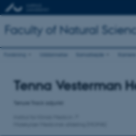
Faculty of Natural Scien
Forskning
Uddannelse
Samarbejde
Karriere
Tenna Vesterman H
Titel
Primær tilknytning
Tenure Track adjunkt
Institut for Klinisk Medicin
Molekylær Medicinsk afdeling (MOMA)