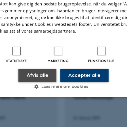
Conform
Yu, M. +13.
itet kan give dig den bedste brugeroplevelse, når du vælger ”A
Nuermai
Chemical Communications
es gemmer oplysninger om, hvordan en bruger interagerer med
Langmuir
er anonymiseret, og de kan ikke bruges til at identificere dig d
t samtykke under Cookies i webstedets footer. Universitetet br
Fagfællebedømt
Fagfæll
kies sat af vores samarbejdspartnere.
Digital
version
vedhæftet
STATISTISKE
MARKETING
FUNKTIONELLE
Afvis alle
Accepter alle
G OG MUNDTLIGE BIDRAG
FOREDRAG OG MUNDTLIGE BID
iene -
Se Atomer og Molekyle
Læs mere om cookies
knologi: Småt har
overflader med Scanni
været større
Tunnel Mikroskopi
Statistiske
Marketing
Funktionelle
2009
26. februar 2009