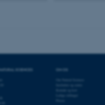
es hjælper med at gøre hjemmesiden brugbar ved at aktiv
nktioner som navigation mm. Hjemmesiden kan ikke funge
Udbyder / Domæne
Udløb
Beskrivelse
30
Denne cookie sættes af
TYPO3 Association
minutter
TYPO3, og bruges til at 
.au.dk
session, når en backend-
TYPO3 eller Frontend.
30
Dette cookienavn er fo
Typo3 Association
minutter
webindholdsstyringssyst
.au.dk
som en brugersessionside
muligt at gemme bruger
NATURAL SCIENCES
OM OS
tilfælde er det muligvis
kan indstilles ved defau
dette kan forhindres af 
et
Om Natural Sciences
de fleste tilfælde er det in
120
Institutter og centre
ødelagt i slutningen af 
indeholder en tilfældig id
Kontakt og kort
specifikke brugerdata.
Ledige stillinger
dk
Session
Denne cookie er en purp
Microsoft Corporation
Presse
cookie, der bruges af hj
.au.dk
0 00