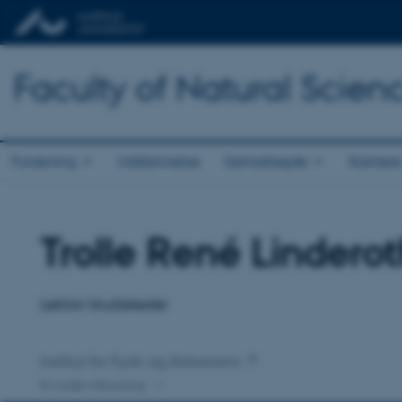
Faculty of Natural Scien
Forskning
Uddannelse
Samarbejde
Karriere
Trolle René Lindero
Titel
Primær tilknytning
Lektor/studieleder
Institut for Fysik og Astronomi
En anden tilknytning