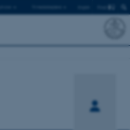
Find
 ph.d.er
Til medarbejdere
English