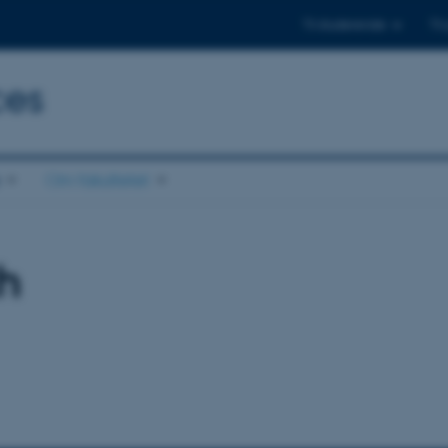
Til studerende
Til
ces
Om fakultetet
th