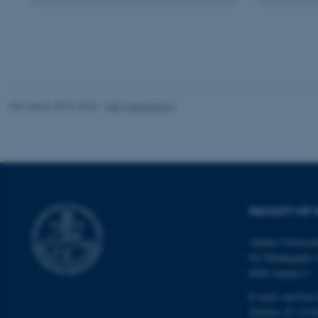
Nødvendige cooki
grundlæggende fu
cookies.
Revideret 05.03.2026
-
NAT websupport
Navn
be_typo_user
fe_typo_user
FACULTY OF 
Aarhus Universit
Ny Munkegade 
8000 Aarhus C
E-mail: nat@au.
ASP.NET_SessionId
Telefon: 87 15 0