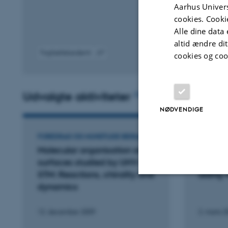
Aarhus Univers
cookies. Cooki
Alle dine data 
altid ændre di
Fagfællebedømt
cookies og coo
Digital
version
vedhæftet
Udvalgte aktiviteter
Flere
NØDVENDIGE
FOREDRAG OG MUNDTLIGE BIDRAG
FOREDRA
Molecular organisation on
Nanosc
surfaces studied by UHV-
Nanote
STM: Reactions, chirality and
aldrig 
dynamics
Nødvendige
12. december 2009
2. marts 