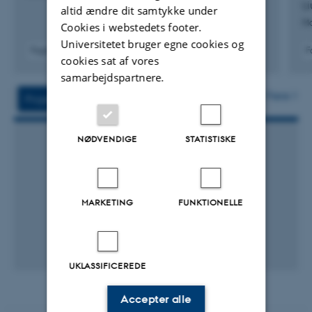
Li
altid ændre dit samtykke under
Mo
Cookies i webstedets footer.
Universitetet bruger egne cookies og
Fagfællebedømt
F
cookies sat af vores
Digital
samarbejdspartnere.
version
vedhæftet
Flere
Projekter
Aktiviteter
NØDVENDIGE
STATISTISKE
MARKETING
FUNKTIONELLE
UKLASSIFICEREDE
Accepter alle