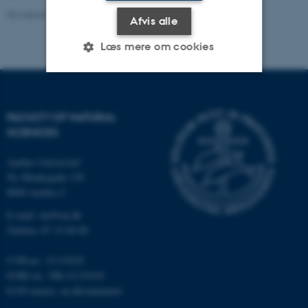
Revideret 05.03.2026
-
NAT websupport
Afvis alle
Læs mere om cookies
Nødvendige
Statistiske
Marketing
FACULTY OF NATURAL
Funktionelle
Uklassificerede
SCIENCES
Aarhus Universitet
Ny Munkegade 120
Nødvendige cookies hjælper
8000 Aarhus C
med at gøre hjemmesiden
E-mail: nat@au.dk
brugbar ved at aktivere nogle
Telefon: 87 15 00 00
grundlæggende funktioner
som navigation mm.
CVR-nr.: 31119103
Hjemmesiden kan ikke
EORI-nr.: DK-31119103
fungerer uden disse cookies.
EAN-numre:
au.dk/eannumre