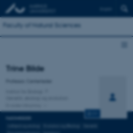
English
Faculty of Natural Sciences
Titel
Trine Bilde
Primær tilknytning
Professor, Centerleder
Institut for Biologi
Genetik, økologi og evolution
En anden tilknytning
CV
FAGOMRÅDER
Adfærd og etologi
Evolution og Økologi
Genetik