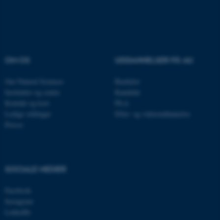
Navn
Udbyder / Domæne
be_typo_user
TYPO3 Association
.au.dk
OM OS
UDDANNELSER PÅ AU
Om Natural Sciences
Bachelor
fe_typo_user
Typo3 Association
Institutter og centre
Kandidat
.au.dk
Kontakt og kort
Ph.d.
Ledige stillinger
Efter- og videreuddannelse
Presse
SOCIALE MEDIER
Facebook
Instagram
LinkedIn