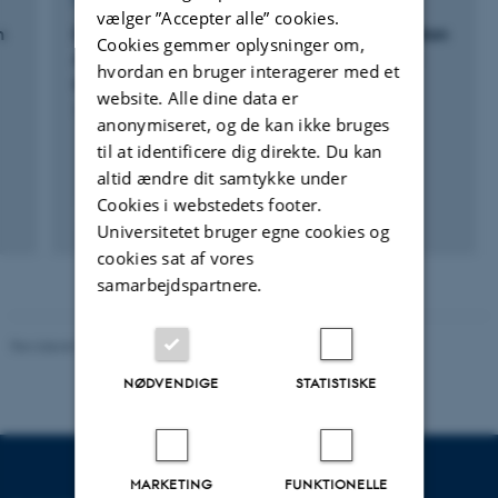
FORSKNINGSPROJEKT
vælger ”Accepter alle” cookies.
n
DNMARK: DNMARK: Danish Nitrogen Mitigation
Cookies gemmer oplysninger om,
Assessment: Research and Know-how for a
hvordan en bruger interagerer med et
sustainable, low-nitrogen food production”
website. Alle dine data er
1. jan. 2013
-
31. dec. 2018
anonymiseret, og de kan ikke bruges
til at identificere dig direkte. Du kan
altid ændre dit samtykke under
Cookies i webstedets footer.
Universitetet bruger egne cookies og
cookies sat af vores
samarbejdspartnere.
Revideret 05.03.2026
-
NAT websupport
NØDVENDIGE
STATISTISKE
MARKETING
FUNKTIONELLE