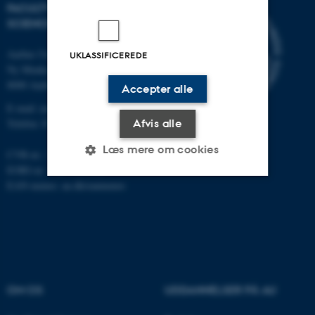
FACULTY OF NATURAL
SCIENCES
Aarhus Universitet
UKLASSIFICEREDE
Ny Munkegade 120
8000 Aarhus C
Accepter alle
E-mail: nat@au.dk
Telefon: 87 15 00 00
Afvis alle
Læs mere om cookies
CVR-nr.: 31119103
EORI-nr.: DK-31119103
EAN-numre:
au.dk/eannumre
Nødvendige
Statistiske
Marketing
Funktionelle
Uklassificerede
Nødvendige cookies hjælper
OM OS
UDDANNELSER PÅ AU
med at gøre hjemmesiden