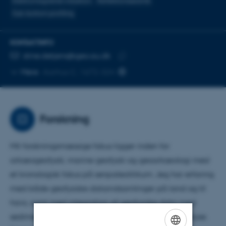
Elektromagnetisk induktion
Reflektionsseismik
Sub-bottom profiling
KONTAKTINFO
MAILADRESSE
stine.detjens@geo.au.dk
Kopier
Mere
Aarhus C, 1672-324
mailadresse
Forskning
Mit forskningsmæssige fokus ligger inden for
arkæogeofysik, marine geofysik og geoarkæologi med
et kronologisk fokus på senpaleolitikum. Jeg har erfaring
med både geofysiske dataindsamlinger på land og til
havs, samt med integration af geofysiske data med
sedimentkerneanalyser og GIS-baseret rumlig analyse.