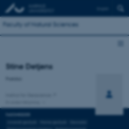
English
Faculty of Natural Sciences
Titel
Stine Detjens
Primær tilknytning
Postdoc
Institut for Geoscience
En anden tilknytning
FAGOMRÅDER
Anvendt geofysik
Marine geofysik
Georadar