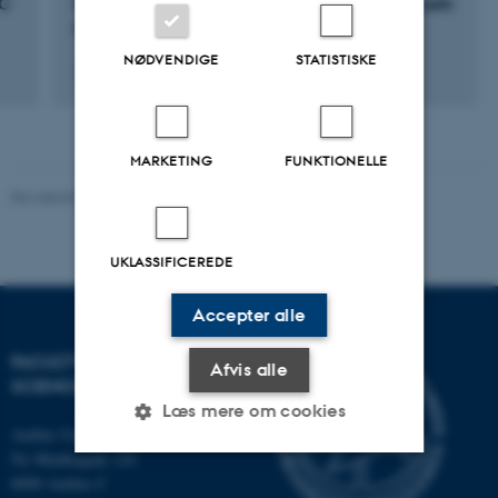
RC
Identifying Late Palaeolithic Pull-Factors in Lieth
Moor, Northern Germany
NØDVENDIGE
STATISTISKE
17. september 2025
MARKETING
FUNKTIONELLE
Revideret 05.03.2026
-
NAT websupport
UKLASSIFICEREDE
Accepter alle
FACULTY OF NATURAL
Afvis alle
SCIENCES
Læs mere om cookies
Aarhus Universitet
Ny Munkegade 120
8000 Aarhus C
Nødvendige
Statistiske
Marketing