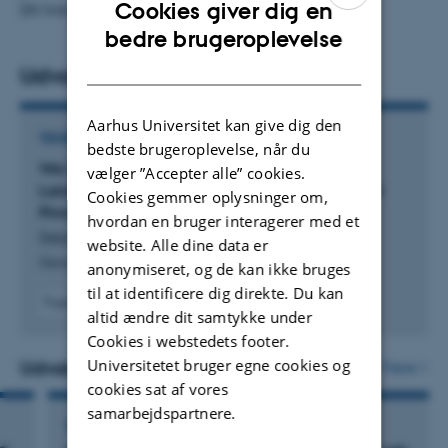
Cookies giver dig en
[AI translated]
ENGLISH
bedre brugeroplevelse
DANISH
Udvalgte publikationer
Aarhus Universitet kan give dig den
TIDSSKRIFTARTIKEL
bedste brugeroplevelse, når du
We Came for the Lake—Late Pleistocene
vælger ”Accepter alle” cookies.
Landscape Reconstruction in Lieth Moor, District
Cookies gemmer oplysninger om,
Pinneberg, Germany
hvordan en bruger interagerer med et
Detjens, S. +6.
website. Alle dine data er
Geosciences (Switzerland)
anonymiseret, og de kan ikke bruges
til at identificere dig direkte. Du kan
Fagfællebedømt
altid ændre dit samtykke under
Digital
Cookies i webstedets footer.
version
vedhæftet
Universitetet bruger egne cookies og
Udvalgte aktiviteter
Flere
cookies sat af vores
samarbejdspartnere.
FOREDRAG OG MUNDTLIGE BIDRAG