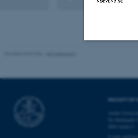
NØDVENDIGE
Digital
version
vedhæftet
Nødvendige
Revideret 05.03.2026
-
NAT websupport
Nødvendige cooki
grundlæggende fu
cookies.
FACULTY OF 
Aarhus Universit
Ny Munkegade 
Navn
8000 Aarhus C
be_typo_user
E-mail: nat@au.