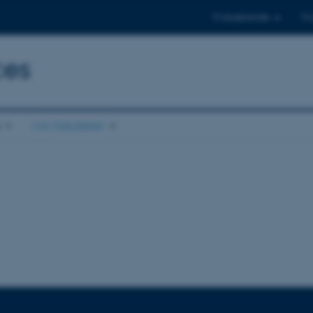
Til studerende
Til
ces
Om fakultetet