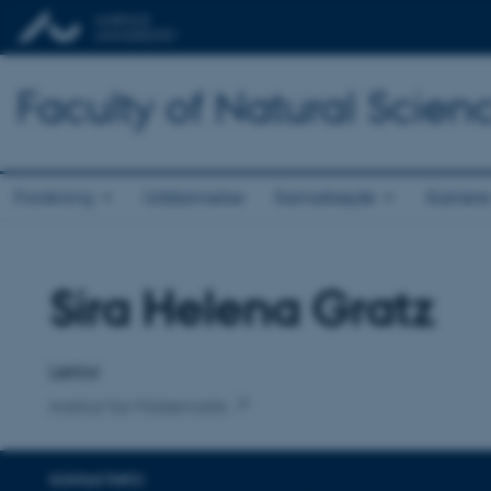
Faculty of Natural Scien
Forskning
Uddannelse
Samarbejde
Karriere
Sira Helena Gratz
Titel
Primær tilknytning
Lektor
Institut for Matematik
KONTAKTINFO