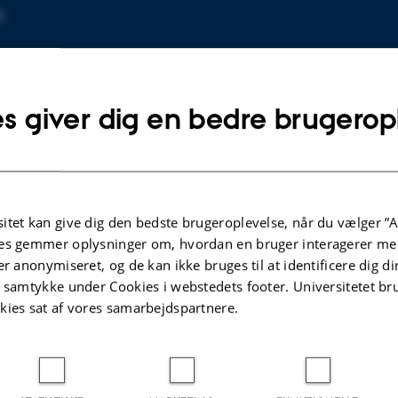
8
s giver dig en bedre brugerop
itet kan give dig den bedste brugeroplevelse, når du vælger ”A
es gemmer oplysninger om, hvordan en bruger interagerer med
PREPRINT
er anonymiseret, og de kan ikke bruges til at identificere dig d
d
Approximating triangulated
t samtykke under Cookies i webstedets footer. Universitetet br
categories by spaces
kies sat af vores samarbejdspartnere.
Gratz, S. & Stevenson, G.
Elsevier