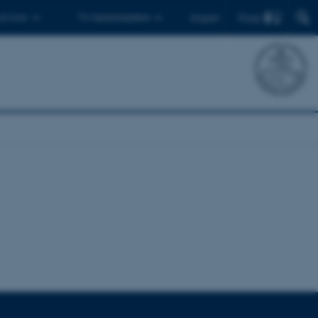
Find
 ph.d.er
Til medarbejdere
English