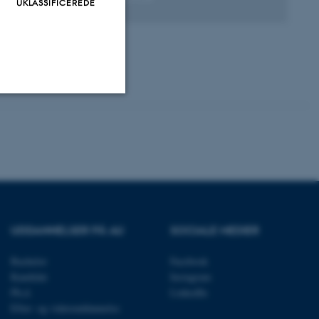
UKLASSIFICEREDE
Digital
version
vedhæftet
Uklassificerede
ere nogle
rer uden disse
UDDANNELSER PÅ AU
SOCIALE MEDIER
Bachelor
Facebook
Kandidat
Instagram
Ph.d.
LinkedIn
 vores CMS-udbyder,
Efter- og videreuddannelse
identificere en backend-
bruger er logget ind i