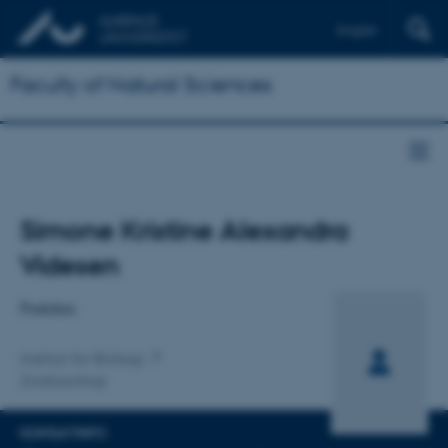
English
Faculty of Natural Sciences
Titel
Simone Kristine Alexandra
Primær tilknytning
Videsen
Postdoc
Institut for Biologi
Zoofysiologi
KONTAKTINFO