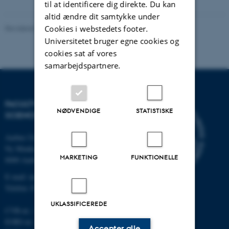
til at identificere dig direkte. Du kan
altid ændre dit samtykke under
Revideret 05.03.2026
-
NAT websupport
Cookies i webstedets footer.
Universitetet bruger egne cookies og
cookies sat af vores
samarbejdspartnere.
FACULTY OF NATURAL
NØDVENDIGE
STATISTISKE
SCIENCES
Aarhus Universitet
Ny Munkegade 120
MARKETING
FUNKTIONELLE
8000 Aarhus C
E-mail: nat@au.dk
Telefon: 87 15 00 00
UKLASSIFICEREDE
CVR-nr.: 31119103
EORI-nr.: DK-31119103
Accepter alle