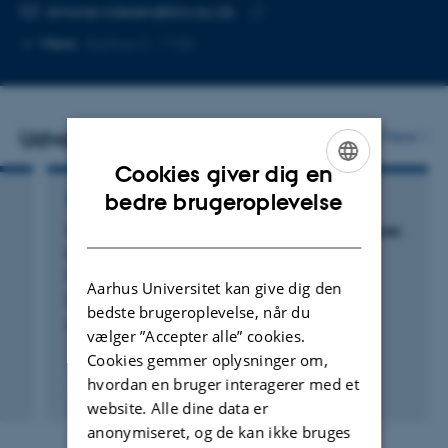
MAILADRESSE
simone.videsen@bio.au.dk
Kopier
Mere
Aarhus C, 1130
mailadresse
Udvalgte publikationer
Flere
Cookies giver dig en
ENGLISH
bedre brugeroplevelse
TIDSSKRIFTARTIKEL
DANISH
Vessel noise levels drive behavioural responses
of humpback whales with implications for
whale-watching
Aarhus Universitet kan give dig den
Sprogis, K. +2.
bedste brugeroplevelse, når du
eLife
vælger ”Accepter alle” cookies.
Cookies gemmer oplysninger om,
hvordan en bruger interagerer med et
Fagfællebedømt
website. Alle dine data er
Digital
version
anonymiseret, og de kan ikke bruges
vedhæftet