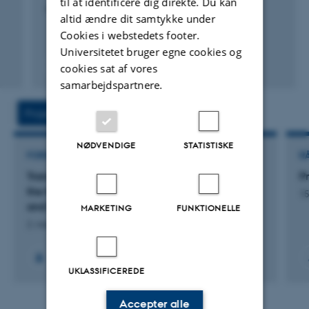
til at identificere dig direkte. Du kan
Nucleic Acids Research
altid ændre dit samtykke under
Cookies i webstedets footer.
Universitetet bruger egne cookies og
Fagfællebedømt
cookies sat af vores
Digital
samarbejdspartnere.
version
vedhæftet
Projekter
Aktiviteter
NØDVENDIGE
STATISTISKE
FORSKNINGSPROJEKT
R
Transforming University Science Education in
P
the New Media Era: Practices, Technologies,
15
and Disciplinary Thinking
MARKETING
FUNKTIONELLE
2. mar. 2026
-
30. apr. 2030
+2
UKLASSIFICEREDE
Accepter alle