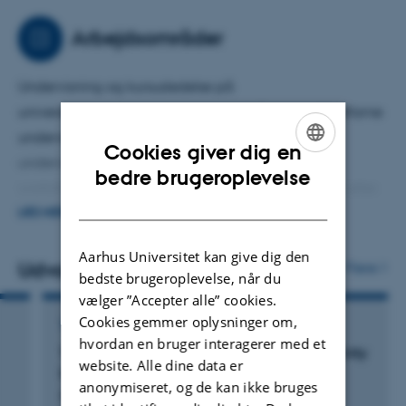
ph.d. i molekylærbiologi) har jeg en særlig interesse for
STEM-didaktik (Science, Technology, Engineering,
Arbejdsområder
Mathematics).
Undervisning og kursusledelse på
universitetspædagogiske kurser for både nye og erfarne
undervisere og pædagogiske kurser for STEM
Cookies giver dig en
undervisere. Jeg afholder også kursusforløb og
ENGLISH
bedre brugeroplevelse
workshops, som er skræddersyet til særlige temaer eller
DANISH
uddannelser.
LÆS MERE
Aarhus Universitet kan give dig den
Udviklings- og forskningsprojekter med fokus på
Udvalgte publikationer
Flere
bedste brugeroplevelse, når du
undervisningsudvikling og kompetenceudvikling for
vælger ”Accepter alle” cookies.
undervisere.
Cookies gemmer oplysninger om,
TIDSSKRIFTARTIKEL
hvordan en bruger interagerer med et
Rådgvining og sparring for undervisere og
Topoisomerase 1 inhibits
MYC
promoter activity
website. Alle dine data er
by inducing G-quadruplex formation
uddannelsesledere.
anonymiseret, og de kan ikke bruges
Keller, J. +14.