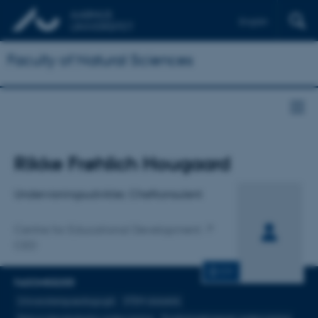
English
Faculty of Natural Sciences
Titel
Rikke Frøhlich Hougaard
Primær tilknytning
Undervisningsudvikler, Chefkonsulent
Centre for Educational Development
CED
CV
FAGOMRÅDER
Universitetspædagogik
STEM didaktik