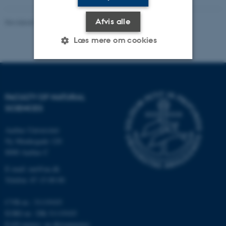
Afvis alle
Revideret 05.03.2026
-
NAT websupport
Læs mere om cookies
Nødvendige
Statistiske
Marketing
FACULTY OF NATURAL
Funktionelle
Uklassificerede
SCIENCES
Aarhus Universitet
Nødvendige cookies hjælper
Ny Munkegade 120
med at gøre hjemmesiden
8000 Aarhus C
brugbar ved at aktivere nogle
E-mail: nat@au.dk
grundlæggende funktioner
Telefon: 87 15 00 00
som navigation mm.
Hjemmesiden kan ikke
CVR-nr.: 31119103
fungerer uden disse cookies.
EORI-nr.: DK-31119103
EAN-numre:
au.dk/eannumre