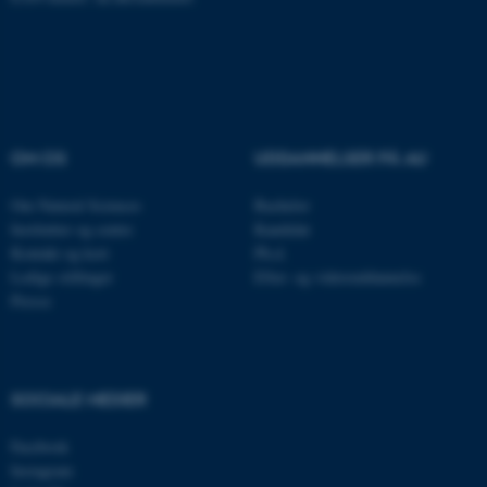
Navn
Udbyder / Domæne
be_typo_user
TYPO3 Association
.au.dk
OM OS
UDDANNELSER PÅ AU
fe_typo_user
Om Natural Sciences
Bachelor
Typo3 Association
.au.dk
Institutter og centre
Kandidat
Kontakt og kort
Ph.d.
Ledige stillinger
Efter- og videreuddannelse
Presse
SOCIALE MEDIER
Facebook
Instagram