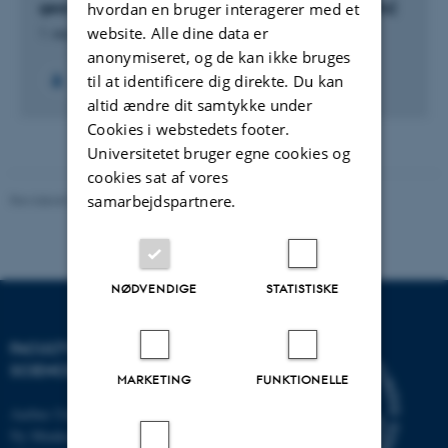
gear from the first Viking Raid to the East” [MetRa]
hvordan en bruger interagerer med et
website. Alle dine data er
1. sep. 2025
-
31. aug. 2027
anonymiseret, og de kan ikke bruges
til at identificere dig direkte. Du kan
altid ændre dit samtykke under
Cookies i webstedets footer.
Universitetet bruger egne cookies og
cookies sat af vores
Revideret 05.03.2026
samarbejdspartnere.
-
NAT websupport
NØDVENDIGE
STATISTISKE
FACULTY OF NATURAL
SCIENCES
MARKETING
FUNKTIONELLE
Aarhus Universitet
Ny Munkegade 120