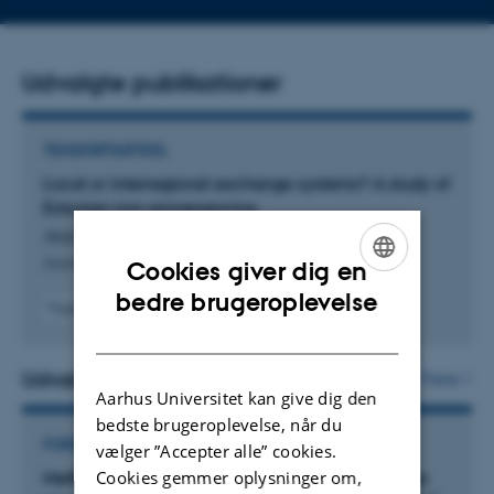
Udvalgte publikationer
TIDSSKRIFTARTIKEL
Local or interregional exchange systems? A study of
Estonian iron provenancing
Jegorov, S. +7.
Journal of Archaeological Science
Cookies giver dig en
ENGLISH
bedre brugeroplevelse
Fagfællebedømt
DANISH
Digital
version
vedhæftet
Udvalgte projekter
Flere
Aarhus Universitet kan give dig den
bedste brugeroplevelse, når du
FORSKNINGSPROJEKT
vælger ”Accepter alle” cookies.
Cookies gemmer oplysninger om,
MetRa: Brothers in Arms: provenancing metal war