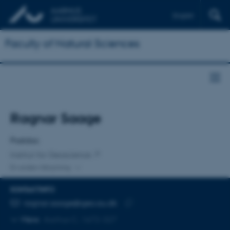
English
Faculty of Natural Sciences
Titel
Ragnar Saage
Primær tilknytning
Postdoc
Institut for Geoscience
En anden tilknytning
KONTAKTINFO
MAILADRESSE
ragnar.saage@geo.au.dk
Kopier
Mere
Aarhus C, 1672-327
mailadresse