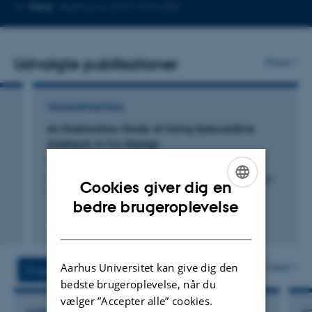
Kopier
Mere
Aarhus N, 5347-018-020
telefonnummer
Udvalgte publikationer
Flere
TIDSSKRIFTARTIKEL
An Exploratory Study of Using Speculative
Artefacts in Co-Design
Kinch, S. +5.
CoDesign: International Journal of CoCreation in Design
Cookies giver dig en
and the Arts
ENGLISH
bedre brugeroplevelse
Fagfællebedømt
DANISH
Digital
version
vedhæftet
Aarhus Universitet kan give dig den
Flere
Projekter
Aktiviteter
bedste brugeroplevelse, når du
vælger ”Accepter alle” cookies.