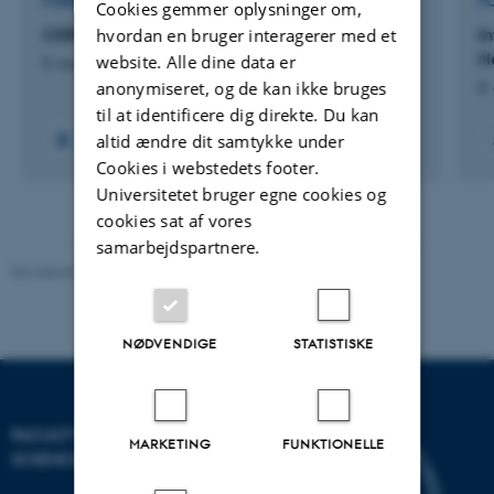
FORSKNINGSPROJEKT
F
Cookies gemmer oplysninger om,
hvordan en bruger interagerer med et
CDR: Constructive Design Research
I
H
website. Alle dine data er
8. august 2026
anonymiseret, og de kan ikke bruges
8.
til at identificere dig direkte. Du kan
altid ændre dit samtykke under
Cookies i webstedets footer.
Universitetet bruger egne cookies og
cookies sat af vores
samarbejdspartnere.
Revideret 05.03.2026
-
NAT websupport
NØDVENDIGE
STATISTISKE
FACULTY OF NATURAL
MARKETING
FUNKTIONELLE
SCIENCES