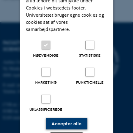
altid ændre dit samtykke under
Cookies i webstedets footer.
Universitetet bruger egne cookies og
cookies sat af vores
samarbejdspartnere.
FACULTY OF NATURAL
SCIENCES
NØDVENDIGE
STATISTISKE
Aarhus Universitet
Ny Munkegade 120
8000 Aarhus C
MARKETING
FUNKTIONELLE
E-mail: nat@au.dk
Telefon: 87 15 00 00
CVR-nr.: 31119103
UKLASSIFICEREDE
EORI-nr.: DK-31119103
EAN-numre:
au.dk/eannumre
Accepter alle