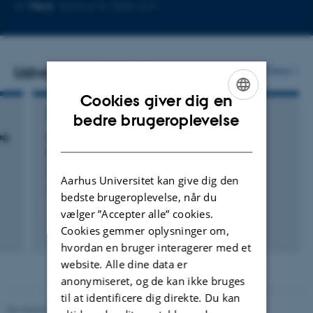
Kopier
Kopier
Mere
Aarhus N, 3546-221
telefonnummer
mailadr
Udvalgte publikationer
Flere
Cookies giver dig en
ENGLISH
TIDSSKRIFTARTIKEL
bedre brugeroplevelse
ng
Lower Bounds for Semialgebraic Range
DANISH
Searching and Stabbing Problems
Afshani, P. & Cheng, P.
Aarhus Universitet kan give dig den
Journal of the ACM
bedste brugeroplevelse, når du
vælger ”Accepter alle” cookies.
Fagfællebedømt
Cookies gemmer oplysninger om,
Digital
hvordan en bruger interagerer med et
version
website. Alle dine data er
vedhæftet
anonymiseret, og de kan ikke bruges
til at identificere dig direkte. Du kan
Revideret 05.03.2026
-
NAT websupport