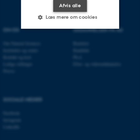
Afvis alle
Læs mere om cookies
OM OS
UDDANNELSER PÅ AU
Nødvendige
Statistiske
Marketing
Om Natural Sciences
Bachelor
Institutter og centre
Kandidat
Funktionelle
Uklassificerede
Kontakt og kort
Ph.d.
Ledige stillinger
Efter- og videreuddannelse
Presse
Nødvendige cookies hjælper
med at gøre hjemmesiden
brugbar ved at aktivere nogle
SOCIALE MEDIER
grundlæggende funktioner
som navigation mm.
Facebook
Hjemmesiden kan ikke
Instagram
fungerer uden disse cookies.
LinkedIn