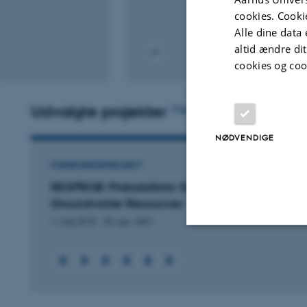
cookies. Cooki
Alle dine data 
altid ændre di
cookies og coo
Digital
version
vedhæftet
Udvalgte projekter
Flere
NØDVENDIGE
FORSKNINGSPROJEKT
RESPROB: Probabilistic Geomodelling of
Groundwater Resources
1. maj 2018
-
30. apr. 2021
Nødvendige