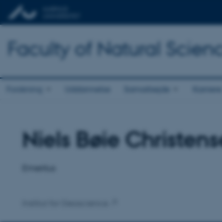
Faculty of Natural Scien
Forskning
Uddannelse
Samarbejde
Karriere
Niels Bøie Christen
Titel
Primær tilknytning
Emeritus
Institut for Geoscience