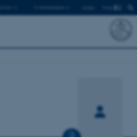
Find
 ph.d.er
Til medarbejdere
English