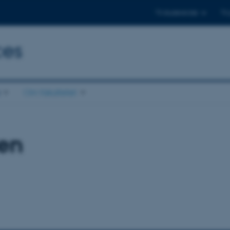
Til studerende
Til
ces
Om fakultetet
sen