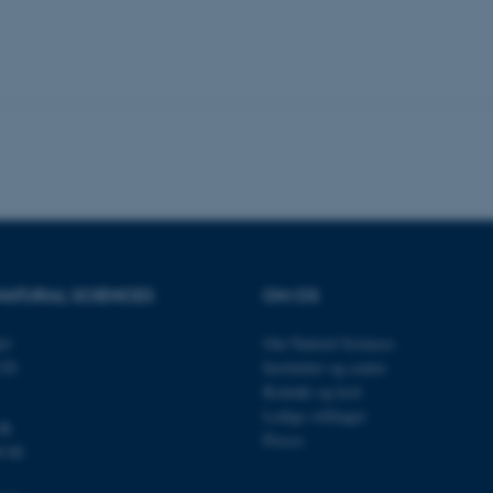
es hjælper med at gøre hjemmesiden brugbar ved at aktiv
nktioner som navigation mm. Hjemmesiden kan ikke funge
Udbyder / Domæne
Udløb
Beskrivelse
30
Denne cookie sættes af
TYPO3 Association
minutter
TYPO3, og bruges til at 
.au.dk
session, når en backend-
TYPO3 eller Frontend.
30
Dette cookienavn er fo
Typo3 Association
minutter
webindholdsstyringssyst
.au.dk
som en brugersessionside
NATURAL SCIENCES
OM OS
muligt at gemme bruger
tilfælde er det muligvis
kan indstilles ved defau
et
Om Natural Sciences
dette kan forhindres af 
120
Institutter og centre
de fleste tilfælde er det in
ødelagt i slutningen af 
Kontakt og kort
indeholder en tilfældig id
Ledige stillinger
specifikke brugerdata.
dk
Presse
Session
Denne cookie er en purp
Microsoft Corporation
0 00
cookie, der bruges af hj
.au.dk
i Microsoft .net- teknolo