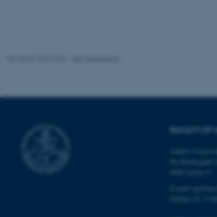
Nødvendige cooki
grundlæggende fu
cookies.
Revideret 05.03.2026
-
NAT websupport
Navn
be_typo_user
fe_typo_user
FACULTY OF 
Aarhus Universit
Ny Munkegade 
8000 Aarhus C
E-mail: nat@au.
ASP.NET_SessionId
Telefon: 87 15 0