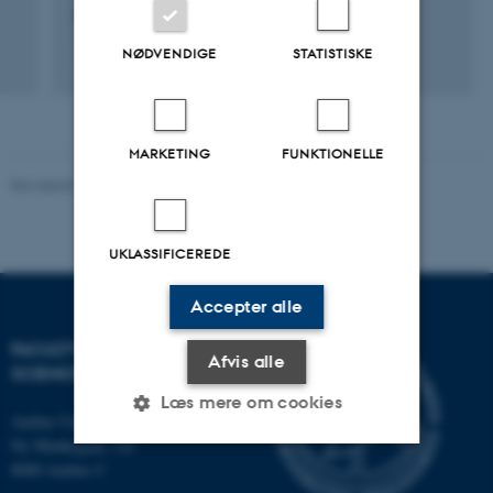
Acta Neuropathologica Communications
NØDVENDIGE
STATISTISKE
Fagfællebedømt
Digital
version
vedhæftet
MARKETING
FUNKTIONELLE
Revideret 05.03.2026
-
NAT websupport
UKLASSIFICEREDE
Accepter alle
FACULTY OF NATURAL
Afvis alle
SCIENCES
Læs mere om cookies
Aarhus Universitet
Ny Munkegade 120
8000 Aarhus C
Nødvendige
Statistiske
Marketing