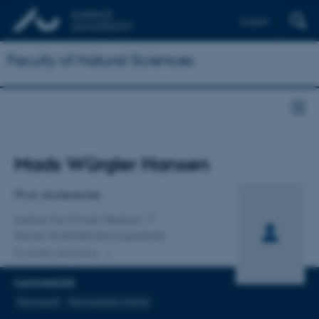
English
Faculty of Natural Sciences
Titel
Mads Würgler Hansen
Primær tilknytning
Ph.d.-studerende
Institut for Klinisk Medicin
Dansk Smerteforskningscenter
En anden tilknytning
FAGOMRÅDER
Neuropati
Neuropatisk smerte