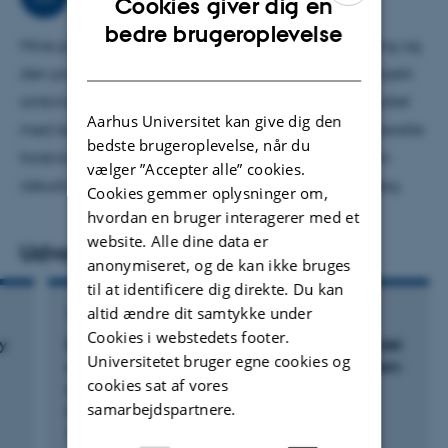
Cookies giver dig en
smerter efter behandling med kemoterapi.
ENGLISH
bedre brugeroplevelse
Mine primære arbejdsopgaver består i den forskning og
DANISH
den projektudvikling, som knytter sig til mit PhD-projekt
omkring neuropatiske smerter hos patienter behandlet
Aarhus Universitet kan give dig den
med kemoterapi. Desuden bidrager jeg til den generelle
bedste brugeroplevelse, når du
forskning på Dansk Smerteforskningscenter gennem
vælger ”Accepter alle” cookies.
idéudveksling, undervisning af studerende og oplæg.
Cookies gemmer oplysninger om,
hvordan en bruger interagerer med et
website. Alle dine data er
Udvalgte publikationer
anonymiseret, og de kan ikke bruges
til at identificere dig direkte. Du kan
altid ændre dit samtykke under
TIDSSKRIFTARTIKEL
Cookies i webstedets footer.
y
Bradykinesia and postural instability in a model
Universitetet bruger egne cookies og
of prodromal synucleinopathy with α-synuclein
cookies sat af vores
aggregation initiated in the gigantocellular
samarbejdspartnere.
nuclei
Theologidis, V. +17.