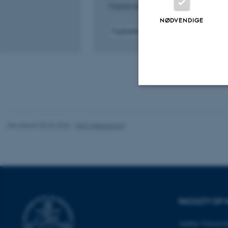
Fractal and Fractional
NØDVENDIGE
Fagfællebedømt
Digital
version
vedhæftet
Nødvendige
Revideret 05.03.2026
-
NAT websupport
Nødvendige cooki
grundlæggende fu
cookies.
FACULTY OF 
Navn
Aarhus Universit