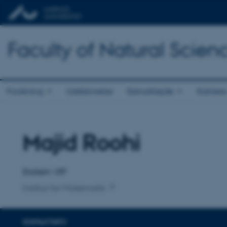
Faculty of Natural Scien
Forskning
Uddannelse
Samarbejde
Karriere
Majid Roohi
Titel
Primær tilknytning
Ekstern VIP
Institut for Matematik
KONTAKTINFO