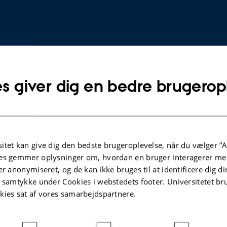
s giver dig en bedre brugerop
TIDSSKRIFTARTIKEL
itet kan give dig den bedste brugeroplevelse, når du vælger ”A
es gemmer oplysninger om, hvordan en bruger interagerer med
Non-
A No-Chatter Single-Input Finite-
er anonymiseret, og de kan ikke bruges til at identificere dig d
Soft
Time PID Sliding Mode Control
t samtykke under Cookies i webstedets footer. Universitetet br
on of
Technique for Stabilization of a
kies sat af vores samarbejdspartnere.
ristive
Class of 4D Chaotic Fractional-
Order Laser Systems
Roohi, M. +2.