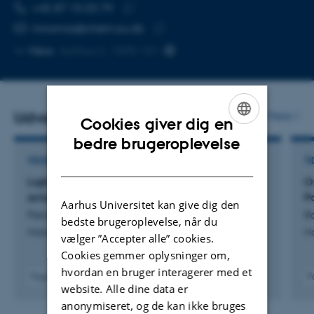
TELEFONNUMMER
MAILADRESSE
+45 87 15 03 79
Kopier
miramos@chem.au.dk
telefonnummer
Kopier
Mere
Aarhus C, 1590-151
mailadresse
Udvalgte publikationer
Flere
Cookies giver dig en
ENGLISH
bedre brugeroplevelse
DANISH
TIDSSKRIFTARTIKEL
TI
Light-responsive 3D printed fish-shaped
O
actuator based on granular hydrogel inks
P
Aarhus Universitet kan give dig den
Pendlmayr, S. +6.
R
bedste brugeroplevelse, når du
Materials Today Chemistry
Ma
vælger ”Accepter alle” cookies.
Cookies gemmer oplysninger om,
hvordan en bruger interagerer med et
Fagfællebedømt
F
website. Alle dine data er
Digital
version
anonymiseret, og de kan ikke bruges