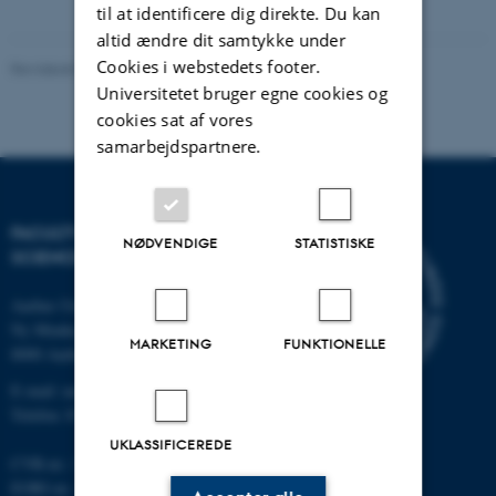
vedhæftet
til at identificere dig direkte. Du kan
altid ændre dit samtykke under
Cookies i webstedets footer.
Revideret 05.03.2026
-
NAT websupport
Universitetet bruger egne cookies og
cookies sat af vores
samarbejdspartnere.
FACULTY OF NATURAL
NØDVENDIGE
STATISTISKE
SCIENCES
Aarhus Universitet
Ny Munkegade 120
MARKETING
FUNKTIONELLE
8000 Aarhus C
E-mail: nat@au.dk
Telefon: 87 15 00 00
UKLASSIFICEREDE
CVR-nr.: 31119103
EORI-nr.: DK-31119103