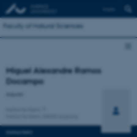
English
Faculty of Natural Sciences
Titel
Miguel Alexandre Ramos
Primær tilknytning
Docampo
Adjunkt
Institut for Kemi
Institut for Kemi, iNANO-bygning
KONTAKTINFO