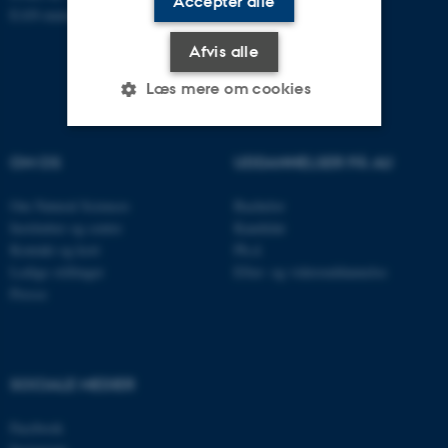
Accepter alle
EAN-numre:
au.dk/eannumre
Afvis alle
Læs mere om cookies
OM OS
UDDANNELSER PÅ AU
Nødvendige
Statistiske
Marketing
Funktionelle
Uklassificerede
Om Natural Sciences
Bachelor
Institutter og centre
Kandidat
Kontakt og kort
Ph.d.
Ledige stillinger
Efter- og videreuddannelse
Nødvendige cookies hjælper
Presse
med at gøre hjemmesiden
brugbar ved at aktivere nogle
grundlæggende funktioner
som navigation mm.
SOCIALE MEDIER
Hjemmesiden kan ikke
Facebook
fungerer uden disse cookies.